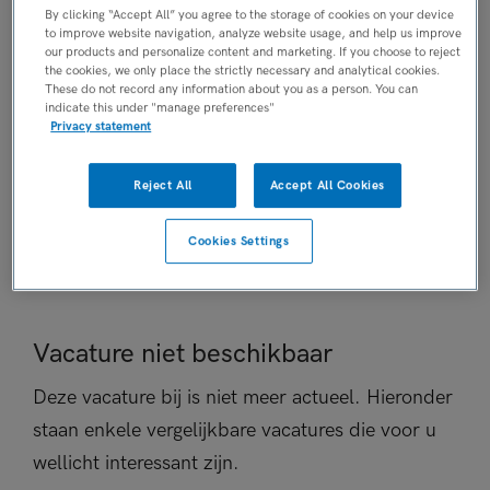
By clicking “Accept All” you agree to the storage of cookies on your device
Vaste aanstelling
to improve website navigation, analyze website usage, and help us improve
PLAATSINGSDATUM
our products and personalize content and marketing. If you choose to reject
the cookies, we only place the strictly necessary and analytical cookies.
8 juli 2026
These do not record any information about you as a person. You can
NIVEAU
indicate this under "manage preferences"
Privacy statement
WO
ERVARING
Reject All
Accept All Cookies
Ervaren
DIENSTVERBAND
Cookies Settings
Parttime
Vacature niet beschikbaar
Deze vacature bij is niet meer actueel. Hieronder
staan enkele vergelijkbare vacatures die voor u
wellicht interessant zijn.