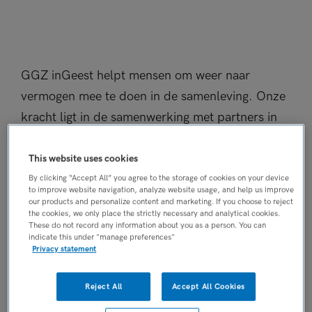
GGZ inGeest helpt mensen om weer naar
vermogen mee te doen in de samenleving. Onze
kracht ligt in de samenwerking met partners in
de zorg en het sociaal domein, altijd in de
driehoek van cliënt, naaste en (zorg)professional.
This website uses cookies
Wij zijn gespecialiseerd in de behandeling van
By clicking “Accept All” you agree to the storage of cookies on your device
to improve website navigation, analyze website usage, and help us improve
complexe psychische problemen. Door
our products and personalize content and marketing. If you choose to reject
the cookies, we only place the strictly necessary and analytical cookies.
wetenschappelijk onderzoek en voortdurende
These do not record any information about you as a person. You can
indicate this under "manage preferences"
scholing van onze professionals verbeteren we
Privacy statement
ons behandelaanbod continu. Dát is waar GGZ
inGeest voor staat.
Reject All
Accept All Cookies