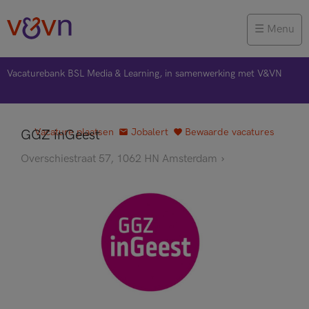
Menu
Vacaturebank BSL Media & Learning, in samenwerking met V&VN
Vacature plaatsen
Jobalert
Bewaarde vacatures
GGZ inGeest
Overschiestraat 57, 1062 HN Amsterdam