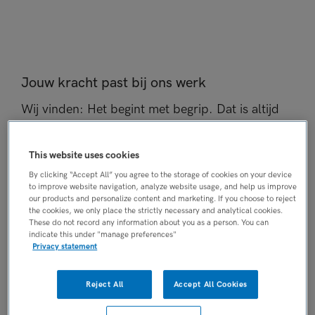
Jouw kracht past bij ons werk
Wij vinden: Het begint met begrip. Dat is altijd
de eerste stap. En daar staan we met al onze
collega’s voor! Past dat ook bij jou? En kijk je uit
This website uses cookies
naar een gezonde uitdaging in je werk? Lees dan
By clicking “Accept All” you agree to the storage of cookies on your device
to improve website navigation, analyze website usage, and help us improve
vooral verder.
our products and personalize content and marketing. If you choose to reject
the cookies, we only place the strictly necessary and analytical cookies.
These do not record any information about you as a person. You can
Want bij GGZ Rivierduinen verdiep je je iedere
indicate this under "manage preferences"
Privacy statement
dag. Niet alleen in de medische vraagstukken of
in onderzoek. Maar ook tijdens gesprekken met
Reject All
Accept All Cookies
verschillende (ervarings)deskundigen binnen en