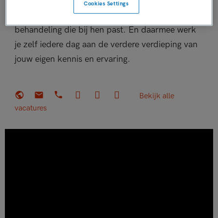
buiten onze organisatie. En bovenal verdiep je je
Cookies Settings
in cliënten zelf. Want zij kiezen zelf voor de
behandeling die bij hen past. En daarmee werk
je zelf iedere dag aan de verdere verdieping van
jouw eigen kennis en ervaring.
Bekijk alle
vacatures