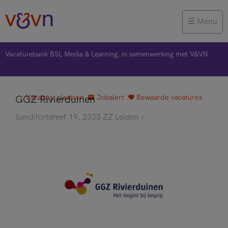
Menu
Vacaturebank BSL Media & Learning, in samenwerking met V&VN
Vacature plaatsen
Jobalert
Bewaarde vacatures
GGZ Rivierduinen
Sandifortdreef 19, 2333 ZZ Leiden