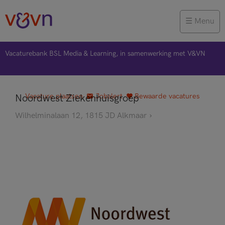
Menu
Vacaturebank BSL Media & Learning, in samenwerking met V&VN
Vacature plaatsen
Jobalert
Bewaarde vacatures
Noordwest Ziekenhuisgroep
Wilhelminalaan 12, 1815 JD Alkmaar