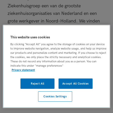
Ziekenhuisgroep een van de grootste
ziekenhuisorganisaties van Nederland en een
grote werkgever in Noord-Holland. We vinden
dat iedereen erop moet kunnen rekenen dat de
zorg voor elkaar is. De zorg voor elkaar in
This website uses cookies
Noord-Holland Noord. Dat is dan ook de missie
By clicking “Accept All” you agree to the storage of cookies on your device
to improve website navigation, analyze website usage, and help us improve
van Noordwest. Nu en morgen. We zijn nuchtere
our products and personalize content and marketing. If you choose to reject
the cookies, we only place the strictly necessary and analytical cookies.
Noord-Hollanders en hebben als kernwaarden
These do not record any information about you as a person. You can
oog voor elkaar, doen met daadkracht en met
indicate this under "manage preferences"
Privacy statement
trots topklinisch. Daarnaast een fijne werksfeer:
bij ons zijn de lijnen kort, communiceren we
Reject All
Accept All Cookies
open met elkaar, zijn we collegiaal en vinden we
humor belangrijk!
Cookies Settings