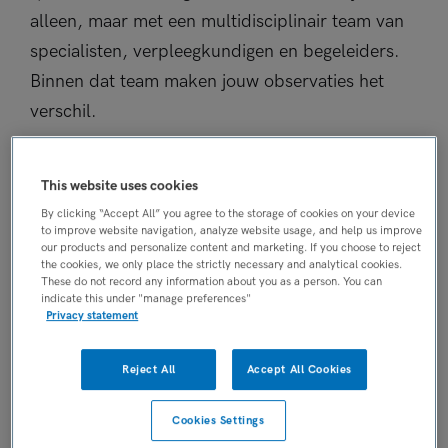
alleen, maar met een multidisciplinair team van
specialisten, verpleegkundigen en begeleiders.
Binnen dat team maken jouw observaties het
verschil.
Passende zorg voor jouw cliënten
This website uses cookies
Het FACT team behandelt volwassenen (tot
By clicking “Accept All” you agree to the storage of cookies on your device
65 jaar) met een ernstig psychiatrische
to improve website navigation, analyze website usage, and help us improve
our products and personalize content and marketing. If you choose to reject
aandoening (EPA) en hulpvragen op
the cookies, we only place the strictly necessary and analytical cookies.
These do not record any information about you as a person. You can
verschillende levensgebieden, zoals wonen,
indicate this under "manage preferences"
werken, zingeving, gezondheid, financiën
Privacy statement
en sociale contacten.
Reject All
Accept All Cookies
Er wordt gewerkt volgens de F-ACT-
Cookies Settings
methode: een intensieve vorm van