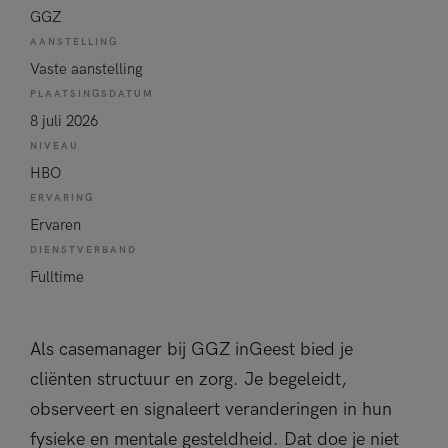
GGZ
AANSTELLING
Vaste aanstelling
PLAATSINGSDATUM
8 juli 2026
NIVEAU
HBO
ERVARING
Ervaren
DIENSTVERBAND
Fulltime
Als casemanager bij GGZ inGeest bied je
cliënten structuur en zorg. Je begeleidt,
observeert en signaleert veranderingen in hun
fysieke en mentale gesteldheid. Dat doe je niet