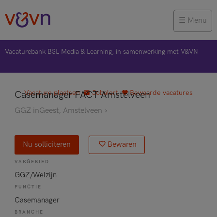
Menu
Vacaturebank BSL Media & Learning, in samenwerking met V&VN
Vacature plaatsen
Jobalert
Bewaarde vacatures
Casemanager FACT Amstelveen
GGZ inGeest
, Amstelveen
Nu solliciteren
Bewaren
VAKGEBIED
GGZ/Welzijn
FUNCTIE
Casemanager
BRANCHE