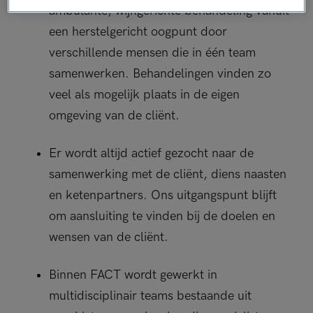
ambulante, wijkgerichte behandeling vanuit
een herstelgericht oogpunt door
verschillende mensen die in één team
samenwerken. Behandelingen vinden zo
veel als mogelijk plaats in de eigen
omgeving van de cliënt.
Er wordt altijd actief gezocht naar de
samenwerking met de cliënt, diens naasten
en ketenpartners. Ons uitgangspunt blijft
om aansluiting te vinden bij de doelen en
wensen van de cliënt.
Binnen FACT wordt gewerkt in
multidisciplinair teams bestaande uit