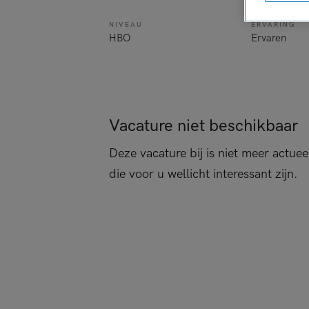
NIVEAU
ERVARING
HBO
Ervaren
Vacature niet beschikbaar
Deze vacature bij is niet meer actuee
die voor u wellicht interessant zijn.