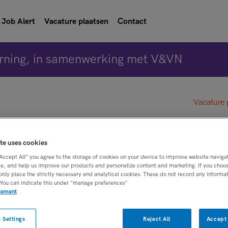
Job Alert
Vacature plaatsen
Contact
rning, in samenwerking met V&VN
Vacature 
FACT-teams
te uses cookies
“Accept All” you agree to the storage of cookies on your device to improve website naviga
e, and help us improve our products and personalize content and marketing. If you choose
Gouda
only place the strictly necessary and analytical cookies. These do not record any informa
 You can indicate this under "manage preferences"
atement
BRANCHE
AANSTELLING
er
Zelfstandige kliniek
Tijdelijk met uitzi
 Settings
Reject All
Accept 