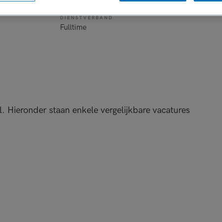
DIENSTVERBAND
Fulltime
l. Hieronder staan enkele vergelijkbare vacatures