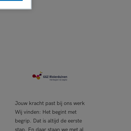
Jouw kracht past bij ons werk
Wij vinden: Het begint met
begrip. Dat is altijd de eerste
stap. En daar staan we met al