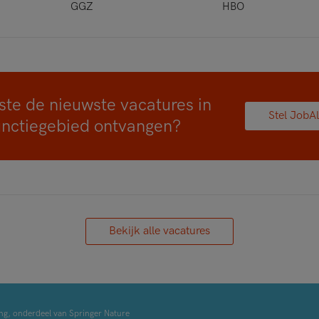
GGZ
HBO
ste de nieuwste vacatures in
Stel JobAl
unctiegebied ontvangen?
Bekijk alle vacatures
ng, onderdeel van Springer Nature