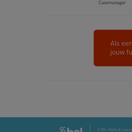
Casemanager
Als eer
jouw f
© BSL Media & Learni