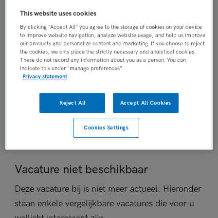
AANSTELLING
This website uses cookies
Vaste aanstelling
By clicking “Accept All” you agree to the storage of cookies on your device
PLAATSINGSDATUM
to improve website navigation, analyze website usage, and help us improve
our products and personalize content and marketing. If you choose to reject
25 maart 2026
the cookies, we only place the strictly necessary and analytical cookies.
NIVEAU
These do not record any information about you as a person. You can
indicate this under "manage preferences"
HBO
Privacy statement
ERVARING
Ervaren
Reject All
Accept All Cookies
DIENSTVERBAND
Fulltime
Cookies Settings
Vacature niet beschikbaar
Deze vacature bij is niet meer actueel. Hieronder
staan enkele vergelijkbare vacatures die voor u