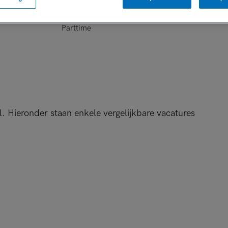
DIENSTVERBAND
Parttime
l. Hieronder staan enkele vergelijkbare vacatures