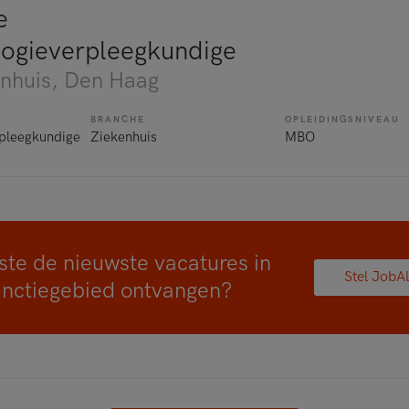
e
ogieverpleegkundige
nhuis
, Den Haag
BRANCHE
OPLEIDINGSNIVEAU
rpleegkundige
Ziekenhuis
MBO
ste de nieuwste vacatures in
Stel JobAl
unctiegebied ontvangen?