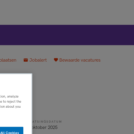
plaatsen
Jobalert
Bewaarde vacatures
tion, analyze
 to reject the
tion about you
PLAATSINGSDATUM
25 oktober 2025
All Cookies