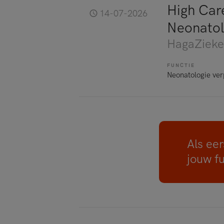
High Car
14-07-2026
Neonatol
HagaZieke
FUNCTIE
Neonatologie ve
Als eer
jouw f