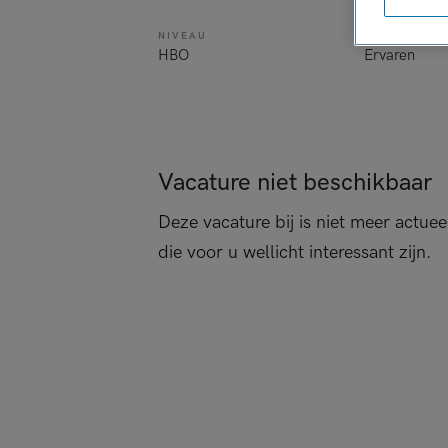
NIVEAU
ERVARING
HBO
Ervaren
Vacature niet beschikbaar
Deze vacature bij is niet meer actuee
die voor u wellicht interessant zijn.