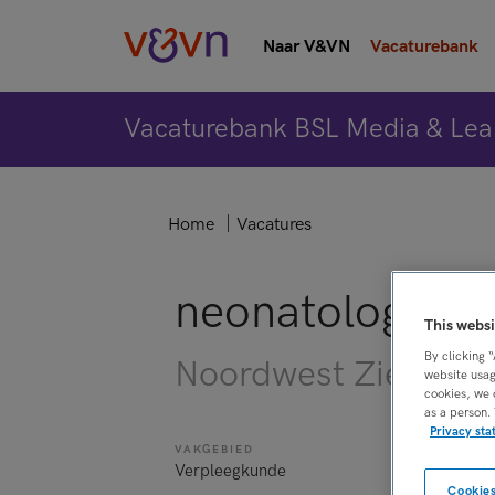
Naar V&VN
Vacaturebank
Vacaturebank BSL Media & Lea
Home
Vacatures
neonatologie v
This websi
By clicking 
Noordwest Ziekenhu
website usag
cookies, we 
as a person.
Privacy st
VAKGEBIED
FUNCTIE
Verpleegkunde
Neonatologi
Cookies