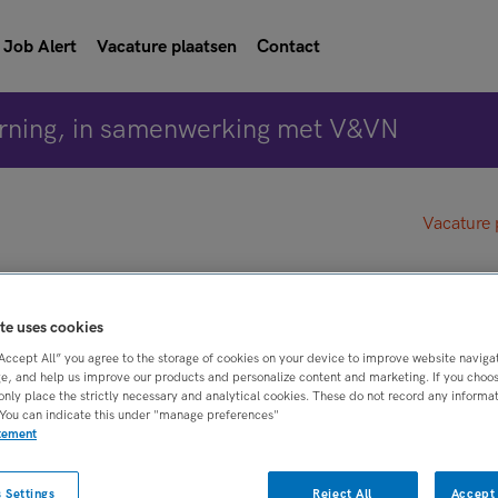
Job Alert
Vacature plaatsen
Contact
rning, in samenwerking met V&VN
Vacature 
erpleegkundige
te uses cookies
“Accept All” you agree to the storage of cookies on your device to improve website naviga
isgroep, Alkmaar
e, and help us improve our products and personalize content and marketing. If you choose
only place the strictly necessary and analytical cookies. These do not record any informa
 You can indicate this under "manage preferences"
atement
BRANCHE
AANSTELLING
e verpleegkundige
Ziekenhuis
Vaste aanstelling
 Settings
Reject All
Accept 