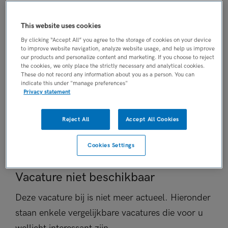
AANSTELLING
Niet nader bepaald
This website uses cookies
PLAATSINGSDATUM
By clicking “Accept All” you agree to the storage of cookies on your device
7 juni 2026
to improve website navigation, analyze website usage, and help us improve
our products and personalize content and marketing. If you choose to reject
NIVEAU
the cookies, we only place the strictly necessary and analytical cookies.
These do not record any information about you as a person. You can
HBO
indicate this under "manage preferences"
ERVARING
Privacy statement
Niet nader bepaald
DIENSTVERBAND
Reject All
Accept All Cookies
Niet nader bepaald
Cookies Settings
Vacature niet beschikbaar
Deze vacature bij is niet meer actueel. Hieronder
staan enkele vergelijkbare vacatures die voor u