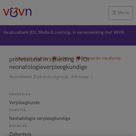
Menu
Vacaturebank BSL Media & Learning, in samenwerking met V&VN
Vacature plaatsen
Jobalert
Bewaarde vacatures
professional in opleiding (PIO)
neonatologieverpleegkundige
Noordwest Ziekenhuisgroep, Alkmaar
VAKGEBIED
Verpleegkunde
FUNCTIE
Neonatologie verpleegkundige
BRANCHE
Ziekenhuis