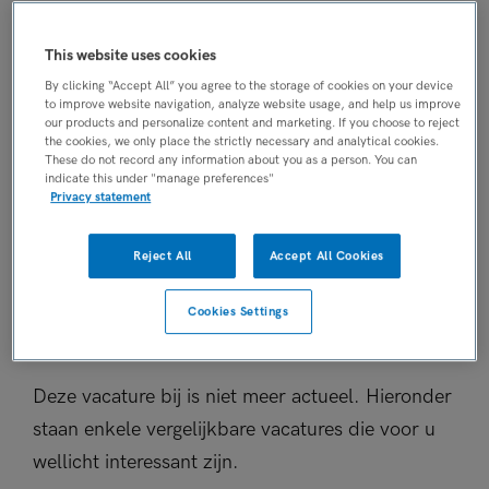
Tijdelijk met uitzicht op vast
PLAATSINGSDATUM
This website uses cookies
10 juni 2026
By clicking “Accept All” you agree to the storage of cookies on your device
to improve website navigation, analyze website usage, and help us improve
NIVEAU
our products and personalize content and marketing. If you choose to reject
MBO
the cookies, we only place the strictly necessary and analytical cookies.
These do not record any information about you as a person. You can
ERVARING
indicate this under "manage preferences"
Ervaren
Privacy statement
DIENSTVERBAND
Parttime
Reject All
Accept All Cookies
Cookies Settings
Vacature niet beschikbaar
Deze vacature bij is niet meer actueel. Hieronder
staan enkele vergelijkbare vacatures die voor u
wellicht interessant zijn.