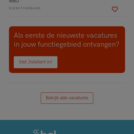
MBO
DIENSTVERBAND
Als eerste de nieuwste vacatures
in jouw functiegebied ontvangen?
Stel JobAlert in!
Bekijk alle vacatures