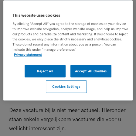
Niet nader bepaald
PLAATSINGSDATUM
This website uses cookies
8 juni 2026
By clicking “Accept All” you agree to the storage of cookies on your device
to improve website navigation, analyze website usage, and help us improve
NIVEAU
our products and personalize content and marketing. If you choose to reject
HBO
the cookies, we only place the strictly necessary and analytical cookies.
These do not record any information about you as a person. You can
ERVARING
indicate this under "manage preferences"
Niet nader bepaald
Privacy statement
DIENSTVERBAND
Niet nader bepaald
Reject All
Accept All Cookies
Cookies Settings
Vacature niet beschikbaar
Deze vacature bij is niet meer actueel. Hieronder
staan enkele vergelijkbare vacatures die voor u
wellicht interessant zijn.