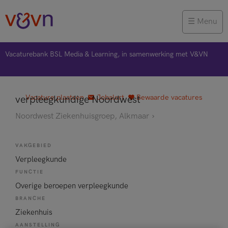
Menu
Vacaturebank BSL Media & Learning, in samenwerking met V&VN
Vacature plaatsen
Jobalert
Bewaarde vacatures
verpleegkundige Noordwest
Noordwest Ziekenhuisgroep, Alkmaar
VAKGEBIED
Verpleegkunde
FUNCTIE
Overige beroepen verpleegkunde
BRANCHE
Ziekenhuis
AANSTELLING