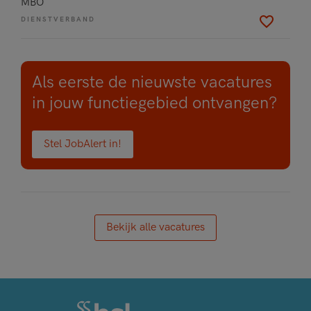
MBO
DIENSTVERBAND
Als eerste de nieuwste vacatures
in jouw functiegebied ontvangen?
Stel JobAlert in!
Bekijk alle vacatures