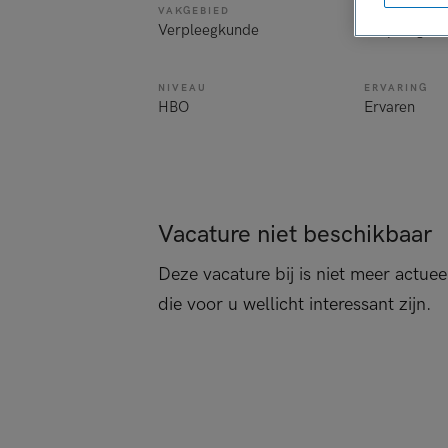
VAKGEBIED
FUNCTIE
Verpleegkunde
Verpleegkund
NIVEAU
ERVARING
HBO
Ervaren
Vacature niet beschikbaar
Deze vacature bij is niet meer actuee
die voor u wellicht interessant zijn.