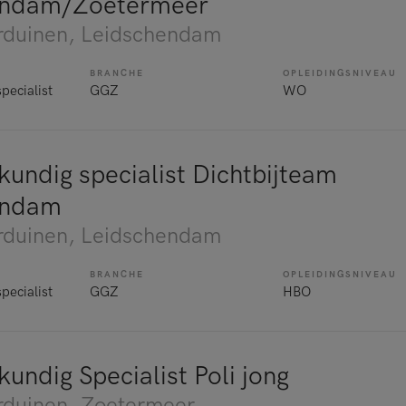
endam/Zoetermeer
rduinen
, Leidschendam
BRANCHE
OPLEIDINGSNIVEAU
pecialist
GGZ
WO
kundig specialist Dichtbijteam
endam
rduinen
, Leidschendam
BRANCHE
OPLEIDINGSNIVEAU
pecialist
GGZ
HBO
undig Specialist Poli jong
rduinen
, Zoetermeer