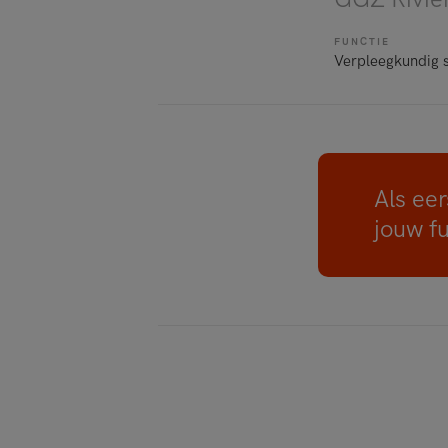
FUNCTIE
Verpleegkundig s
Als eer
jouw f