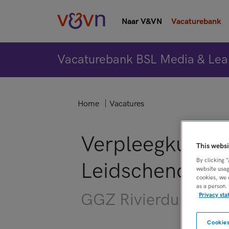
Naar V&VN
Vacaturebank
Vacaturebank BSL Media & Lea
Home
Vacatures
Verpleegkundig 
This websi
By clicking 
Leidschendam/
website usag
cookies, we 
as a person.
GGZ Rivierduinen, 
Privacy st
Cookies