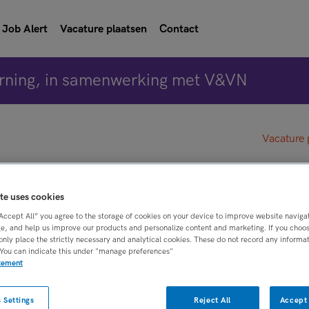
Job Alert
Vacature plaatsen
Contact
rning, in samenwerking met V&VN
Vacature 
specialist IHT
te uses cookies
“Accept All” you agree to the storage of cookies on your device to improve website naviga
Zoetermeer
e, and help us improve our products and personalize content and marketing. If you choose
only place the strictly necessary and analytical cookies. These do not record any informa
 You can indicate this under "manage preferences"
Leidschendam
atement
 Settings
Reject All
Accept 