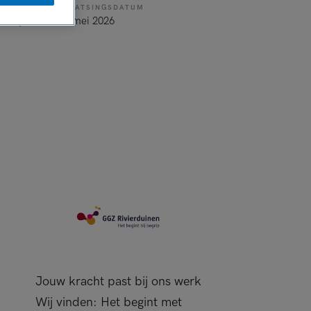
PLAATSINGSDATUM
cht op vast
19 mei 2026
Jouw kracht past bij ons werk
Wij vinden: Het begint met