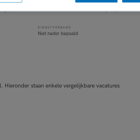
BRANCHE
AANSTELLING
ig specialist
GGZ
Tijdelijk met uitzi
DIENSTVERBAND
Niet nader bepaald
l. Hieronder staan enkele vergelijkbare vacatures