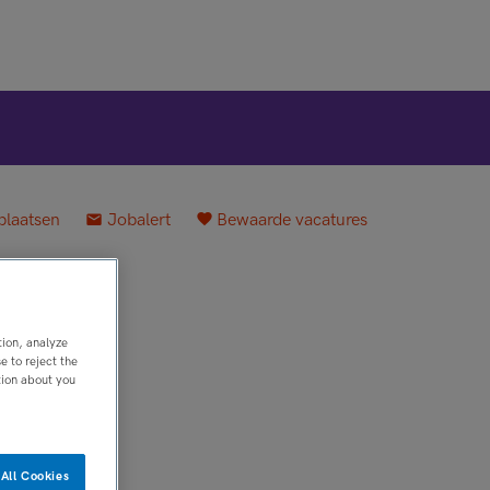
plaatsen
Jobalert
Bewaarde vacatures
tion, analyze
 to reject the
tion about you
All Cookies