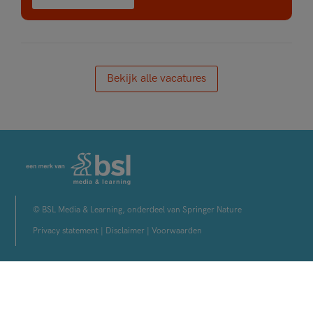
Bekijk alle vacatures
© BSL Media & Learning, onderdeel van Springer Nature
Privacy statement
|
Disclaimer
|
Voorwaarden