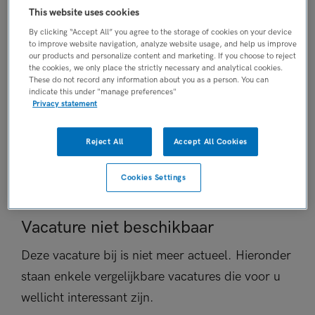
This website uses cookies
Vaste aanstelling
By clicking “Accept All” you agree to the storage of cookies on your device
PLAATSINGSDATUM
to improve website navigation, analyze website usage, and help us improve
8 mei 2026
our products and personalize content and marketing. If you choose to reject
the cookies, we only place the strictly necessary and analytical cookies.
NIVEAU
These do not record any information about you as a person. You can
WO
indicate this under "manage preferences"
Privacy statement
ERVARING
Ervaren
Reject All
Accept All Cookies
DIENSTVERBAND
Fulltime
Cookies Settings
Vacature niet beschikbaar
Deze vacature bij is niet meer actueel. Hieronder
staan enkele vergelijkbare vacatures die voor u
wellicht interessant zijn.