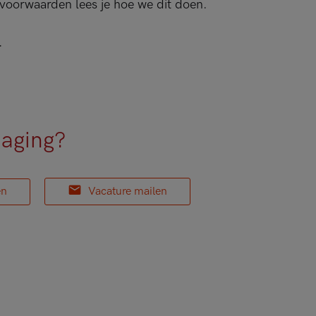
 voorwaarden lees je hoe we dit doen.
.
daging?
en
Vacature mailen