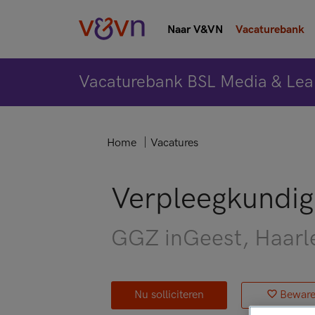
Naar V&VN
Vacaturebank
Vacaturebank BSL Media & Lea
Home
Vacatures
Verpleegkundig
GGZ inGeest
, Haar
Nu solliciteren
Bewar