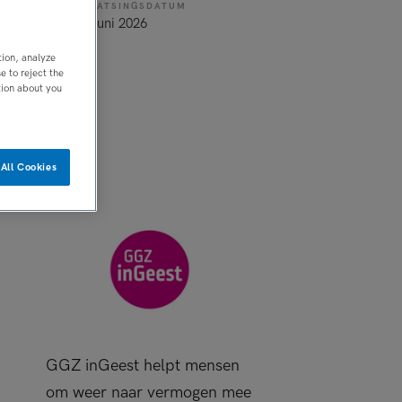
PLAATSINGSDATUM
11 juni 2026
tion, analyze
 to reject the
tion about you
All Cookies
GGZ inGeest helpt mensen
om weer naar vermogen mee