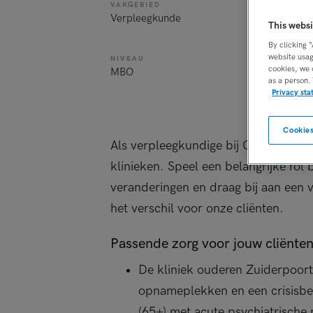
VAKGEBIED
FUNCTIE
Verpleegkunde
Verpleegkun
This websi
By clicking 
website usag
NIVEAU
ERVARING
cookies, we 
MBO
Ervaren
as a person.
Privacy st
Cookies
Als verpleegkundige bij GGZ inGeest
klinieken. Speel een belangrijke ro
veranderingen en draag bij aan een
het verschil voor onze cliënten.
Passende zorg voor jouw cliënte
De kliniek ouderen Zuiderpoor
opnameplekken en een crisisbed
(65+) met acute psychiatrische