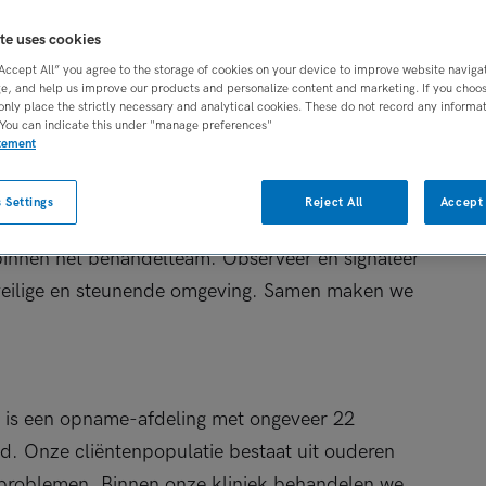
BRANCHE
AANSTELLING
dige ouderenzorg
Onbekend
Vaste aanstelling
te uses cookies
“Accept All” you agree to the storage of cookies on your device to improve website naviga
e, and help us improve our products and personalize content and marketing. If you choose
DIENSTVERBAND
only place the strictly necessary and analytical cookies. These do not record any informa
Fulltime
 You can indicate this under "manage preferences"
atement
 Settings
Reject All
Accept 
 werk je altijd samen. Dit doe je op één van onze
l binnen het behandelteam. Observeer en signaleer
 veilige en steunende omgeving. Samen maken we
n
t is een opname-afdeling met ongeveer 22
. Onze cliëntenpopulatie bestaat uit ouderen
 problemen. Binnen onze kliniek behandelen we