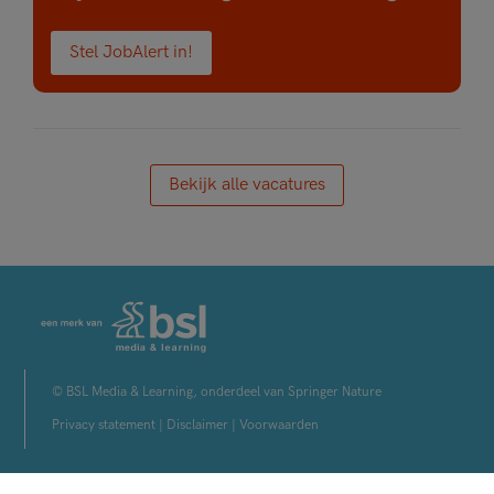
Stel JobAlert in!
Bekijk alle vacatures
© BSL Media & Learning, onderdeel van Springer Nature
Privacy statement
|
Disclaimer
|
Voorwaarden