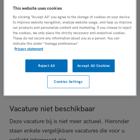
AANSTELLING
This website uses cookies
Tijdelijk dienstverband
By clicking “Accept All” you agree to the storage of cookies on your device
to improve website navigation, analyze website usage, and help us improve
PLAATSINGSDATUM
our products and personalize content and marketing. If you choose to reject
1 december 2025
the cookies, we only place the strictly necessary and analytical cookies.
These do not record any information about you as a person. You can
NIVEAU
indicate this under "manage preferences"
WO
Privacy statement
ERVARING
Starter
Reject All
Accept All Cookies
DIENSTVERBAND
Parttime
Cookies Settings
Vacature niet beschikbaar
Deze vacature bij is niet meer actueel. Hieronder
staan enkele vergelijkbare vacatures die voor u