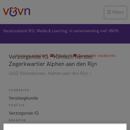
Menu
Vacaturebank BSL Media & Learning, in samenwerking met V&VN
Vacature plaatsen
Jobalert
Bewaarde vacatures
Verzorgende IG - Klinisch herstel
Zegerkwartier Alphen aan den Rijn
GGZ Rivierduinen, Alphen aan den Rijn
VAKGEBIED
Verpleegkunde
FUNCTIE
Verzorgende IG
BRANCHE
Zelfstandige kliniek