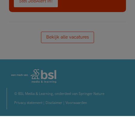
Stel JobAlert in!
Bekijk alle vacatures
© BSL Media & Learning, onderdeel van Springer Nature
Privacy statement
|
Disclaimer
|
Voorwaarden