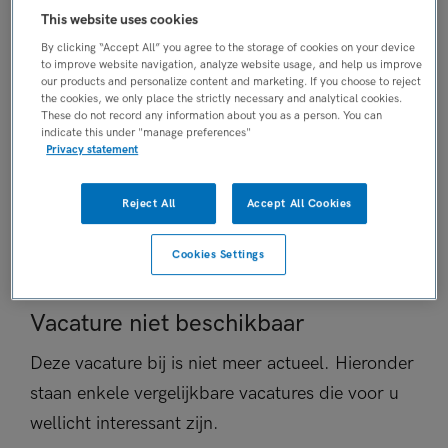
This website uses cookies
Vaste aanstelling
PLAATSINGSDATUM
By clicking “Accept All” you agree to the storage of cookies on your device
to improve website navigation, analyze website usage, and help us improve
29 augustus 2025
our products and personalize content and marketing. If you choose to reject
NIVEAU
the cookies, we only place the strictly necessary and analytical cookies.
These do not record any information about you as a person. You can
MBO
indicate this under "manage preferences"
Privacy statement
ERVARING
Starter
DIENSTVERBAND
Reject All
Accept All Cookies
Fulltime
Cookies Settings
Vacature niet beschikbaar
Deze vacature bij is niet meer actueel. Hieronder
staan enkele vergelijkbare vacatures die voor u
wellicht interessant zijn.