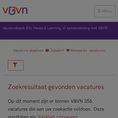
Menu
Vacaturebank BSL Media & Learning, in samenwerking met V&VN
Vacature plaatsen
Jobalert
Bewaarde vacatures
Zoekresultaat gevonden vacatures
Op dit moment zijn er binnen V&VN 356
vacatures die aan uw zoekactie voldoen. Deze
resultaten als
JobAlert ontvangen
.