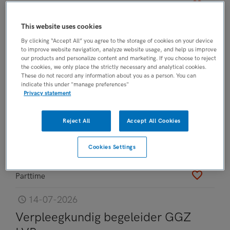
Parttime
This website uses cookies
15-07-2026
By clicking “Accept All” you agree to the storage of cookies on your device
Verpleegkundige Flex Haaglanden
to improve website navigation, analyze website usage, and help us improve
our products and personalize content and marketing. If you choose to reject
Parnassia Groep
, Den Haag
the cookies, we only place the strictly necessary and analytical cookies.
These do not record any information about you as a person. You can
FUNCTIE
indicate this under "manage preferences"
Privacy statement
Overige beroepen verpleegkunde
BRANCHE
Reject All
Accept All Cookies
GGZ
OPLEIDINGSNIVEAU
Cookies Settings
MBO
DIENSTVERBAND
Parttime
14-07-2026
Verpleegkundig begeleider GGZ