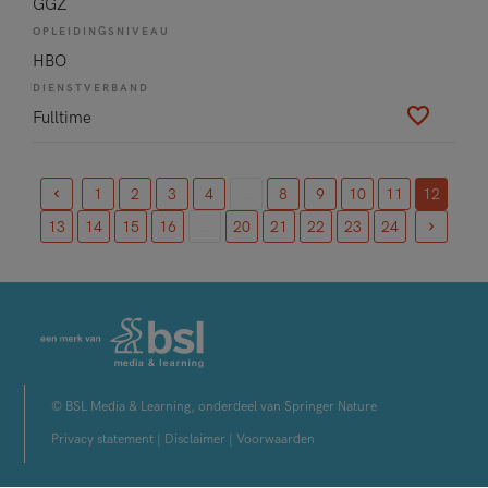
GGZ
OPLEIDINGSNIVEAU
HBO
DIENSTVERBAND
Fulltime
1
2
3
4
...
8
9
10
11
12
(current)
13
14
15
16
...
20
21
22
23
24
© BSL Media & Learning, onderdeel van Springer Nature
Privacy statement
|
Disclaimer
|
Voorwaarden