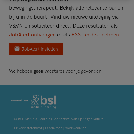
bewegingstherapeut. Bekijk alle relevante banen
bij u in de buurt. Vind uw nieuwe uitdaging via
V&VN en solliciteer direct. Deze resultaten als
JobAlert ontvangen
of als
RSS-feed selecteren
.
JobAlert instellen
We hebben
geen
vacatures voor je gevonden
© BSL Media & Learning, onderdeel van Springer Nature
Privacy statement
|
Disclaimer
|
Voorwaarden