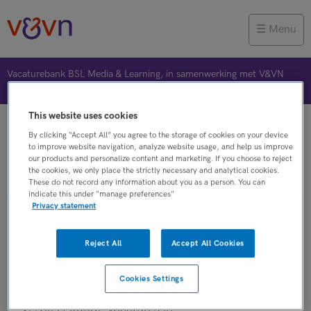
Menu
Vacaturebank BSL Media & Learning, in samenwerking met V&VN
This website uses cookies
Vacature plaatsen
Jobalert
Bewaarde vacatures
By clicking “Accept All” you agree to the storage of cookies on your device
to improve website navigation, analyze website usage, and help us improve
our products and personalize content and marketing. If you choose to reject
the cookies, we only place the strictly necessary and analytical cookies.
Verpleegkunde
These do not record any information about you as a person. You can
indicate this under "manage preferences"
Privacy statement
Verpleegkunde vacatures in
Reject All
Accept All Cookies
bewegingstherapeut
Cookies Settings
Op dit moment zijn er binnen V&VN
Verpleegkunde vacatures in