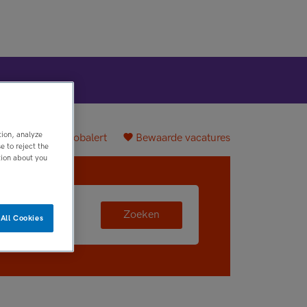
tion, analyze
plaatsen
Jobalert
Bewaarde vacatures
 to reject the
tion about you
Zoeken
All Cookies