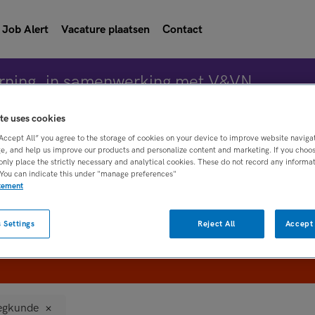
Job Alert
Vacature plaatsen
Contact
rning, in samenwerking met V&VN
te uses cookies
“Accept All” you agree to the storage of cookies on your device to improve website naviga
Vacature 
e, and help us improve our products and personalize content and marketing. If you choose
only place the strictly necessary and analytical cookies. These do not record any informa
 You can indicate this under "manage preferences"
atement
WAAR
STRAAL
 Settings
Reject All
Accept 
egkunde