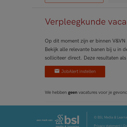
Verpleegkunde vacat
Op dit moment zijn er binnen V&VN 
Bekijk alle relevante banen bij u in
solliciteer direct. Deze resultaten al
JobAlert instellen
We hebben
geen
vacatures voor je gevon
© BSL Media & Learni
Privacy statement
|
Di