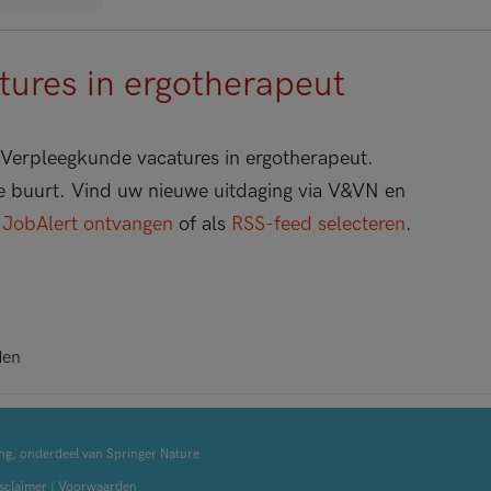
ures in ergotherapeut
Verpleegkunde vacatures in ergotherapeut.
 de buurt. Vind uw nieuwe uitdaging via V&VN en
s
JobAlert ontvangen
of als
RSS-feed selecteren
.
den
ng, onderdeel van Springer Nature
sclaimer
|
Voorwaarden