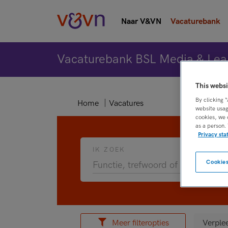
Naar V&VN
Vacaturebank
Vacaturebank BSL Media & Lea
This websi
By clicking 
Home
Vacatures
website usag
cookies, we 
as a person.
Privacy st
IK ZOEK
Cookies
Meer filteropties
Verple