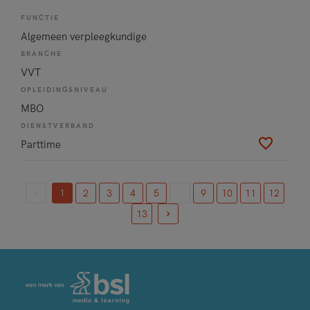
FUNCTIE
Algemeen verpleegkundige
BRANCHE
VVT
OPLEIDINGSNIVEAU
MBO
DIENSTVERBAND
Parttime
1
2
3
4
5
...
9
10
11
12
(current)
13