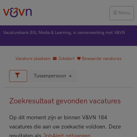
Menu
Vacaturebank BSL Media & Learning, in samenwerking met V&VN
Vacature plaatsen
Jobalert
Bewaarde vacatures
Tussenpersoon
Zoekresultaat gevonden vacatures
Op dit moment zijn er binnen V&VN 184
vacatures die aan uw zoekactie voldoen. Deze
resultaten als
JobAlert ontvangen
.