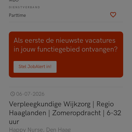
DIENSTVERBAND
Parttime
Als eerste de nieuwste vacatures
in jouw functiegebied ontvangen?
Stel JobAlert in!
06-07-2026
Verpleegkundige Wijkzorg | Regio
Haaglanden | Zomeropdracht | 6-32
uur
Happy Nurse
, Den Haag