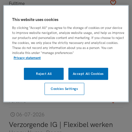
Fulltime
06-07-2026
This website uses cookies
Verzorgende IG | Ouderenzorg
By clicking “Accept All” you agree to the storage of cookies on your device
to improve website navigation, analyze website usage, and help us improve
Happy Nurse
, Amsterdam
our products and personalize content and marketing. If you choose to reject
the cookies, we only place the strictly necessary and analytical cookies.
FUNCTIE
These do not record any information about you as a person. You can
indicate this under "manage preferences"
Verzorgende IG
Privacy statement
BRANCHE
VVT
Reject All
Accept All Cookies
OPLEIDINGSNIVEAU
MBO
Cookies Settings
DIENSTVERBAND
Parttime
06-07-2026
Verzorgende IG | Flexibel werken