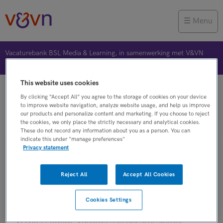
Menu
Vacaturebank BSL Media & Learning, in samenwerking met V&VN
This website uses cookies
Vacature plaatsen
Jobalert
Bewaarde vacatures
By clicking “Accept All” you agree to the storage of cookies on your device
to improve website navigation, analyze website usage, and help us improve
our products and personalize content and marketing. If you choose to reject
the cookies, we only place the strictly necessary and analytical cookies.
Verpleegkunde
These do not record any information about you as a person. You can
indicate this under "manage preferences"
Privacy statement
Verpleegkunde vacatures in
Reject All
Accept All Cookies
anesthesioloog
Cookies Settings
Op dit moment zijn er binnen V&VN
Verpleegkunde vacatures in anesthesioloog.