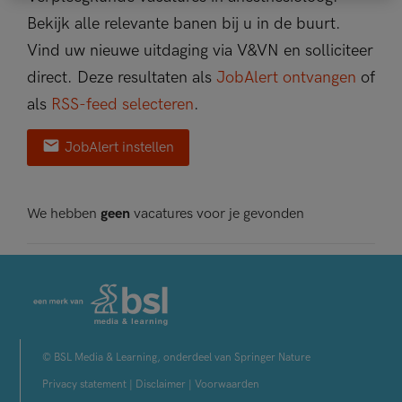
Bekijk alle relevante banen bij u in de buurt.
Vind uw nieuwe uitdaging via V&VN en solliciteer
direct. Deze resultaten als
JobAlert ontvangen
of
als
RSS-feed selecteren
.
JobAlert instellen
We hebben
geen
vacatures voor je gevonden
© BSL Media & Learning, onderdeel van Springer Nature
Privacy statement
|
Disclaimer
|
Voorwaarden