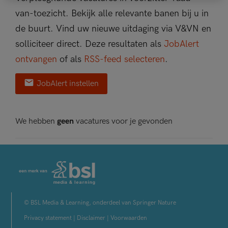
van-toezicht. Bekijk alle relevante banen bij u in
de buurt. Vind uw nieuwe uitdaging via V&VN en
solliciteer direct. Deze resultaten als
JobAlert
ontvangen
of als
RSS-feed selecteren
.
JobAlert instellen
We hebben
geen
vacatures voor je gevonden
© BSL Media & Learning, onderdeel van Springer Nature
Privacy statement
|
Disclaimer
|
Voorwaarden