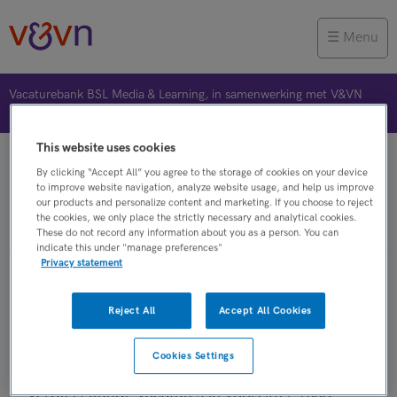
Menu
Vacaturebank BSL Media & Learning, in samenwerking met V&VN
This website uses cookies
Vacature plaatsen
Jobalert
Bewaarde vacatures
By clicking “Accept All” you agree to the storage of cookies on your device
to improve website navigation, analyze website usage, and help us improve
our products and personalize content and marketing. If you choose to reject
the cookies, we only place the strictly necessary and analytical cookies.
Verpleegkunde
These do not record any information about you as a person. You can
indicate this under "manage preferences"
Privacy statement
Verpleegkunde vacatures in
Reject All
Accept All Cookies
voorzitter-raad-van-toezicht
Cookies Settings
Op dit moment zijn er binnen V&VN
Verpleegkunde vacatures in voorzitter-raad-