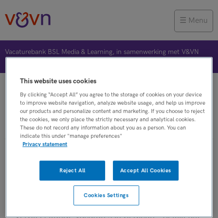
Menu
Vacaturebank BSL Media & Learning, in samenwerking met V&VN
This website uses cookies
Vacature plaatsen
Jobalert
Bewaarde vacatures
By clicking “Accept All” you agree to the storage of cookies on your device
to improve website navigation, analyze website usage, and help us improve
our products and personalize content and marketing. If you choose to reject
the cookies, we only place the strictly necessary and analytical cookies.
Verpleegkunde
These do not record any information about you as a person. You can
indicate this under "manage preferences"
Privacy statement
Verpleegkunde vacatures in
Reject All
Accept All Cookies
pedicure
Cookies Settings
Op dit moment zijn er binnen V&VN
Verpleegkunde vacatures in pedicure. Bekijk alle