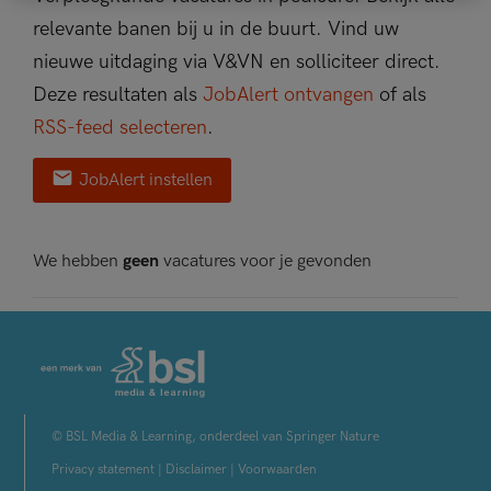
relevante banen bij u in de buurt. Vind uw
nieuwe uitdaging via V&VN en solliciteer direct.
Deze resultaten als
JobAlert ontvangen
of als
RSS-feed selecteren
.
JobAlert instellen
We hebben
geen
vacatures voor je gevonden
© BSL Media & Learning, onderdeel van Springer Nature
Privacy statement
|
Disclaimer
|
Voorwaarden