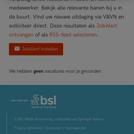
medewerker. Bekijk alle relevante banen bij u in
de buurt. Vind uw nieuwe uitdaging via V&VN en
solliciteer direct. Deze resultaten als
JobAlert
ontvangen
of als
RSS-feed selecteren
.
JobAlert instellen
We hebben
geen
vacatures voor je gevonden
© BSL Media & Learning, onderdeel van Springer Nature
Privacy statement
|
Disclaimer
|
Voorwaarden