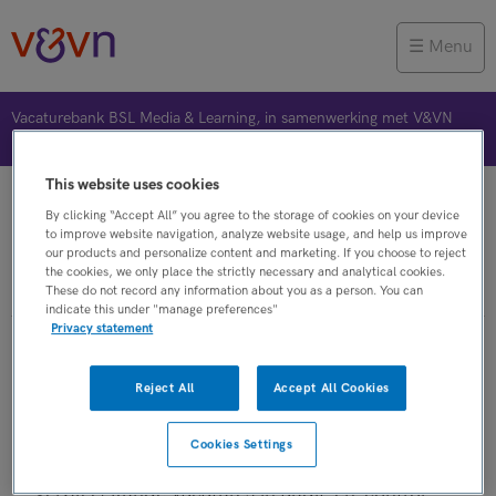
Menu
Vacaturebank BSL Media & Learning, in samenwerking met V&VN
This website uses cookies
Vacature plaatsen
Jobalert
Bewaarde vacatures
By clicking “Accept All” you agree to the storage of cookies on your device
to improve website navigation, analyze website usage, and help us improve
our products and personalize content and marketing. If you choose to reject
the cookies, we only place the strictly necessary and analytical cookies.
Verpleegkunde
These do not record any information about you as a person. You can
indicate this under "manage preferences"
Privacy statement
Verpleegkunde vacatures in audit-
Reject All
Accept All Cookies
en-control-medewerker
Cookies Settings
Op dit moment zijn er binnen V&VN
Verpleegkunde vacatures in audit-en-control-