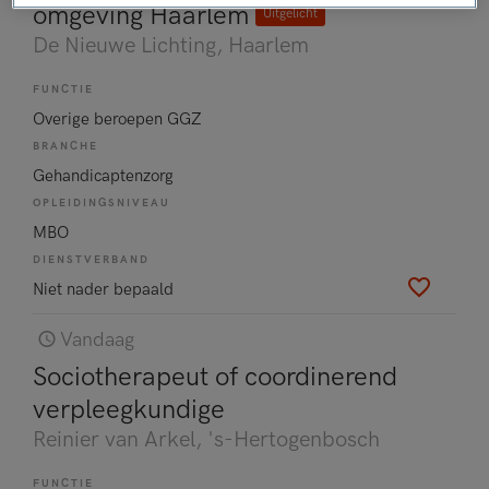
omgeving Haarlem
Uitgelicht
De Nieuwe Lichting
, Haarlem
FUNCTIE
Overige beroepen GGZ
BRANCHE
Gehandicaptenzorg
OPLEIDINGSNIVEAU
MBO
DIENSTVERBAND
Niet nader bepaald
Vandaag
Sociotherapeut of coordinerend
verpleegkundige
Reinier van Arkel
, 's-Hertogenbosch
FUNCTIE