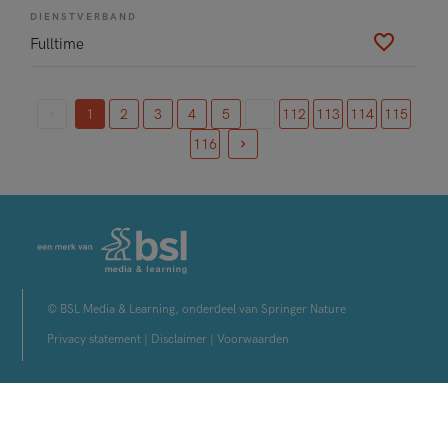
DIENSTVERBAND
Fulltime
1
2
3
4
5
...
112
113
114
115
(current)
116
© BSL Media & Learning, onderdeel van Springer Nature
Privacy statement
|
Disclaimer
|
Voorwaarden