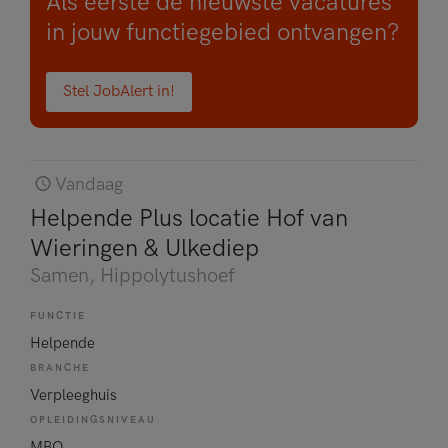
Als eerste de nieuwste vacatures
in jouw functiegebied ontvangen?
Stel JobAlert in!
Vandaag
Helpende Plus locatie Hof van
Wieringen & Ulkediep
Samen
, Hippolytushoef
FUNCTIE
Helpende
BRANCHE
Verpleeghuis
OPLEIDINGSNIVEAU
MBO