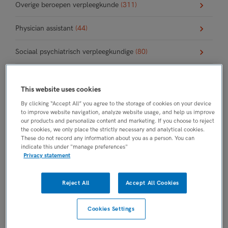
Overige beroepen verpleegkunde
(311)
Physician assistant
(44)
Sociaal psychiatrisch verpleegkundige
(80)
Verpleegkundig specialist
(236)
This website uses cookies
Verzorgende IG
(424)
By clicking “Accept All” you agree to the storage of cookies on your device
to improve website navigation, analyze website usage, and help us improve
our products and personalize content and marketing. If you choose to reject
Toon alle 48 functiegebieden
the cookies, we only place the strictly necessary and analytical cookies.
These do not record any information about you as a person. You can
indicate this under "manage preferences"
Privacy statement
We hebben
1738
vacatures voor je gevonden
Reject All
Accept All Cookies
03-08-2026
Cookies Settings
Zorgbegeleider complexe zorg in