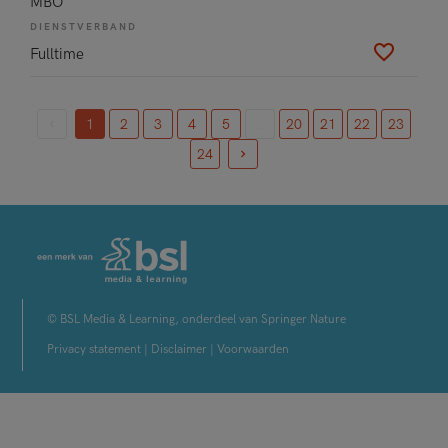
MBO
DIENSTVERBAND
Fulltime
1
2
3
4
5
...
20
21
22
23
(current)
24
© BSL Media & Learning, onderdeel van Springer Nature
Privacy statement
|
Disclaimer
|
Voorwaarden