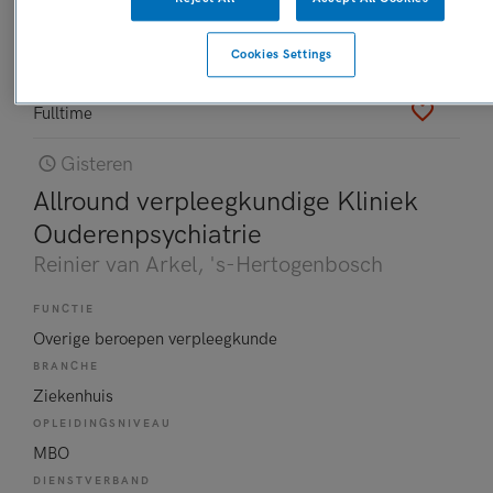
OPLEIDINGSNIVEAU
MBO
Cookies Settings
DIENSTVERBAND
Fulltime
Gisteren
Allround verpleegkundige Kliniek
Ouderenpsychiatrie
Reinier van Arkel
, 's-Hertogenbosch
FUNCTIE
Overige beroepen verpleegkunde
BRANCHE
Ziekenhuis
OPLEIDINGSNIVEAU
MBO
DIENSTVERBAND