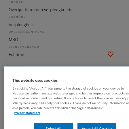
FUNCTIE
Overige beroepen verpleegkunde
BRANCHE
Verpleeghuis
OPLEIDINGSNIVEAU
MBO
DIENSTVERBAND
Fulltime
Gisteren
(Senior) Verpleegkundige
This website uses cookies
Expertisecentrum Tuberculose
By clicking “Accept All” you agree to the storage of cookies on your device to i
UMCG
, Groningen
website navigation, analyze website usage, and help us improve our products a
personalize content and marketing. If you choose to reject the cookies, we only 
strictly necessary and analytical cookies. These do not record any information a
FUNCTIE
as a person. You can indicate this under "manage preferences"
Overige beroepen verpleegkunde
Privacy statement
BRANCHE
Ziekenhuis
Reject All
Accept All Cookies