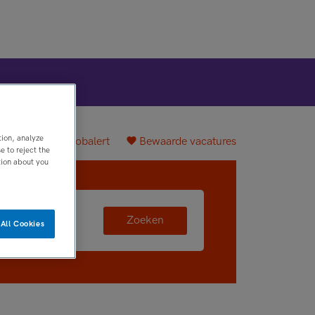
tion, analyze
plaatsen
Jobalert
Bewaarde vacatures
 to reject the
tion about you
Zoeken
All Cookies