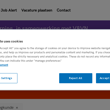
Job Alert
Vacature plaatsen
Contact
rning, in samenwerking met V&VN
te uses cookies
“Accept All” you agree to the storage of cookies on your device to improve website naviga
Vacature 
e, and help us improve our products and personalize content and marketing. If you choose
only place the strictly necessary and analytical cookies. These do not record any informa
 You can indicate this under "manage preferences"
atement
WAAR
STRAAL
 Settings
Reject All
Accept 
egkunde