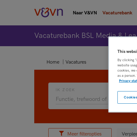
Naar V&VN
Vacaturebank
Vacaturebank BSL Media & Lea
This websi
By clicking 
Home
Vacatures
website usag
cookies, we 
as a person.
Privacy st
IK ZOEK
Cookies
Meer filteropties
Verple