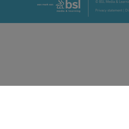
© BSL Media & Learni
Privacy statement
|
Di