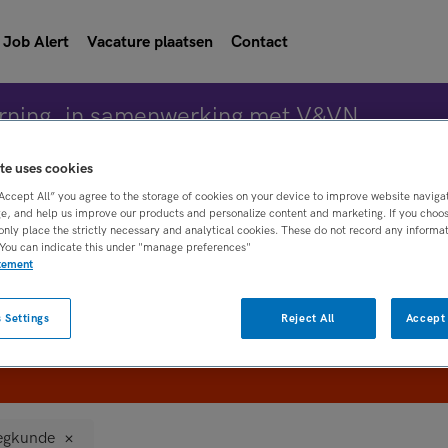
Job Alert
Vacature plaatsen
Contact
rning, in samenwerking met V&VN
te uses cookies
“Accept All” you agree to the storage of cookies on your device to improve website naviga
Vacature 
e, and help us improve our products and personalize content and marketing. If you choose
only place the strictly necessary and analytical cookies. These do not record any informa
 You can indicate this under "manage preferences"
atement
WAAR
STRAAL
 Settings
Reject All
Accept 
egkunde