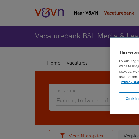
Naar V&VN
Vacaturebank
Vacaturebank BSL Media & Lea
This websi
By clicking 
Home
Vacatures
website usag
cookies, we 
as a person.
Privacy st
IK ZOEK
Cookies
Meer filteropties
Verple