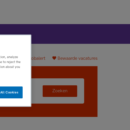
tion, analyze
plaatsen
Jobalert
Bewaarde vacatures
 to reject the
tion about you
Zoeken
All Cookies