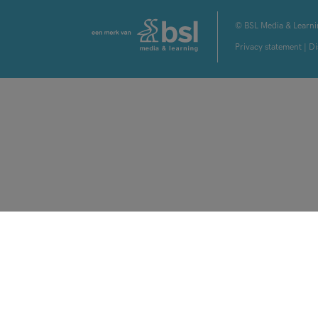
© BSL Media & Learni
Privacy statement
|
Di