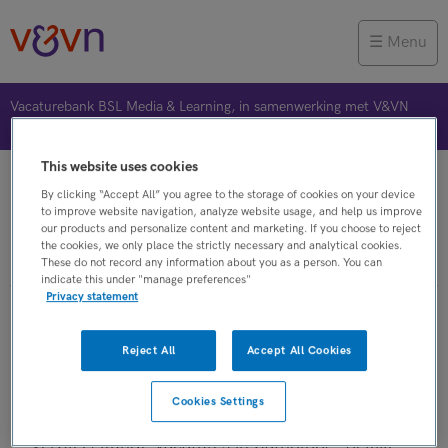
Menu
Vacaturebank BSL Media & Learning, in samenwerking met V&VN
This website uses cookies
Vacature plaatsen
Jobalert
Bewaarde vacatures
By clicking “Accept All” you agree to the storage of cookies on your device
to improve website navigation, analyze website usage, and help us improve
our products and personalize content and marketing. If you choose to reject
the cookies, we only place the strictly necessary and analytical cookies.
Verpleegkunde
These do not record any information about you as a person. You can
indicate this under "manage preferences"
Privacy statement
Verpleegkunde vacatures in
Reject All
Accept All Cookies
patholoog
Cookies Settings
Op dit moment zijn er binnen V&VN
Verpleegkunde vacatures in patholoog. Bekijk