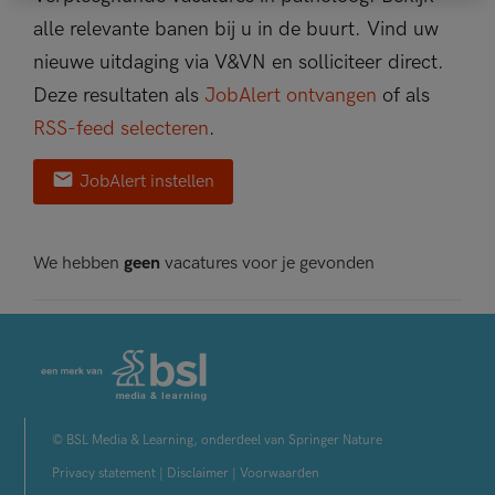
alle relevante banen bij u in de buurt. Vind uw
nieuwe uitdaging via V&VN en solliciteer direct.
Deze resultaten als
JobAlert ontvangen
of als
RSS-feed selecteren
.
JobAlert instellen
We hebben
geen
vacatures voor je gevonden
© BSL Media & Learning, onderdeel van Springer Nature
Privacy statement
|
Disclaimer
|
Voorwaarden