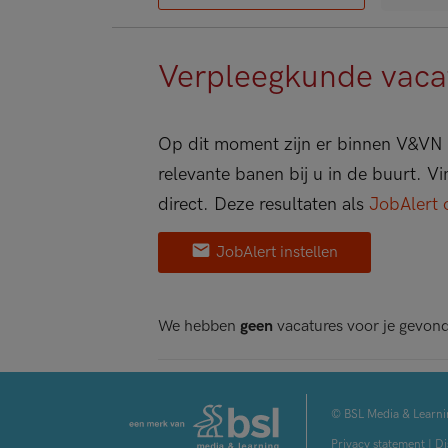
Verpleegkunde vacatu
Op dit moment zijn er binnen V&VN V
relevante banen bij u in de buurt. V
direct. Deze resultaten als
JobAlert 
JobAlert instellen
We hebben
geen
vacatures voor je gevon
© BSL Media & Learni
Privacy statement
|
Di