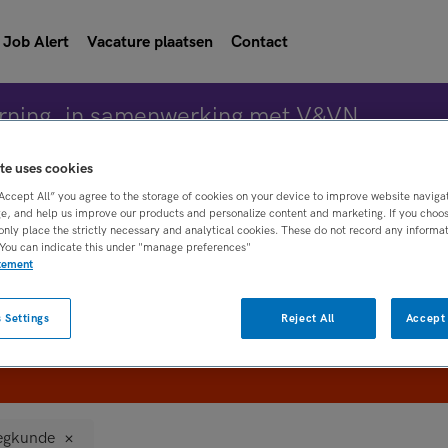
Job Alert
Vacature plaatsen
Contact
rning, in samenwerking met V&VN
te uses cookies
“Accept All” you agree to the storage of cookies on your device to improve website naviga
Vacature 
e, and help us improve our products and personalize content and marketing. If you choose
only place the strictly necessary and analytical cookies. These do not record any informa
 You can indicate this under "manage preferences"
atement
WAAR
STRAAL
 Settings
Reject All
Accept 
egkunde