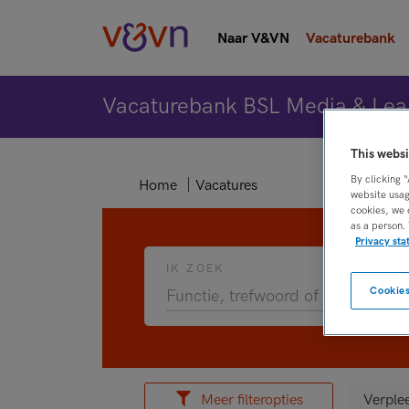
Naar V&VN
Vacaturebank
Vacaturebank BSL Media & Lea
This websi
By clicking 
Home
Vacatures
website usag
cookies, we 
as a person.
Privacy st
IK ZOEK
Cookies
Meer filteropties
Verple