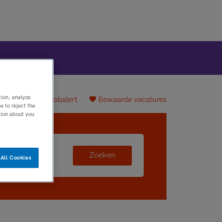
tion, analyze
plaatsen
Jobalert
Bewaarde vacatures
 to reject the
tion about you
Zoeken
All Cookies