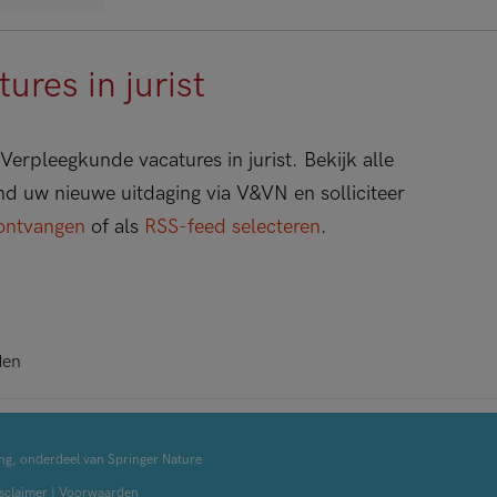
res in jurist
erpleegkunde vacatures in jurist. Bekijk alle
ind uw nieuwe uitdaging via V&VN en solliciteer
ontvangen
of als
RSS-feed selecteren
.
den
ng, onderdeel van Springer Nature
sclaimer
|
Voorwaarden