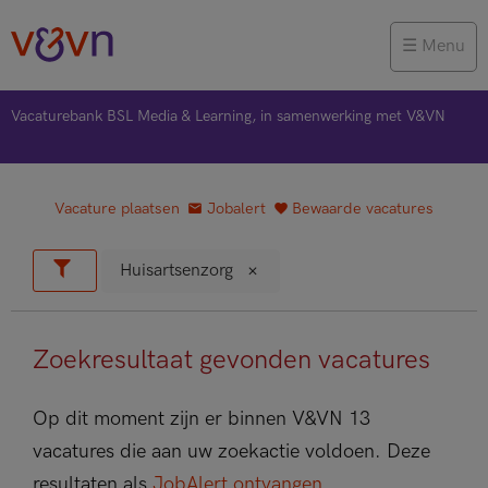
Menu
Vacaturebank BSL Media & Learning, in samenwerking met V&VN
Vacature plaatsen
Jobalert
Bewaarde vacatures
Huisartsenzorg
Zoekresultaat gevonden vacatures
Op dit moment zijn er binnen V&VN 13
vacatures die aan uw zoekactie voldoen. Deze
resultaten als
JobAlert ontvangen
.