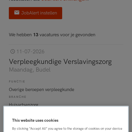
JobAlert instellen
We hebben
13
vacatures voor je gevonden
11-07-2026
Verpleegkundige Verslavingszorg
Maandag
, Budel
FUNCTIE
Overige beroepen verpleegkunde
BRANCHE
Huisartsenzorg
OPLEIDINGSNIVEAU
HBO
This website uses cookies
DIENSTVERBAND
By clicking “Accept All” you agree to the storage of cookies on your device