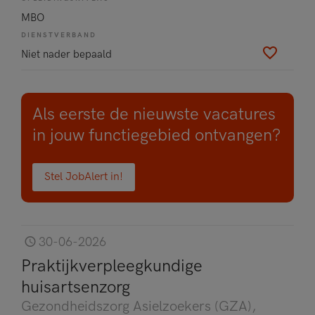
MBO
DIENSTVERBAND
Niet nader bepaald
Als eerste de nieuwste vacatures
in jouw functiegebied ontvangen?
Stel JobAlert in!
30-06-2026
Praktijkverpleegkundige
huisartsenzorg
Gezondheidszorg Asielzoekers (GZA)
,