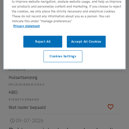
to improve website navigation, analyze website usage, and help us improve
Niet nader bepaald
our products and personalize content and marketing. If you choose to reject
the cookies, we only place the strictly necessary and analytical cookies.
10-07-2026
These do not record any information about you as a person. You can
indicate this under "manage preferences"
Verpleegkundige - regelmatige
Privacy statement
diensten
Maandag
, Groningen
Reject All
Accept All Cookies
FUNCTIE
Cookies Settings
Overige beroepen verpleegkunde
BRANCHE
Huisartsenzorg
OPLEIDINGSNIVEAU
HBO
DIENSTVERBAND
Niet nader bepaald
09-07-2026