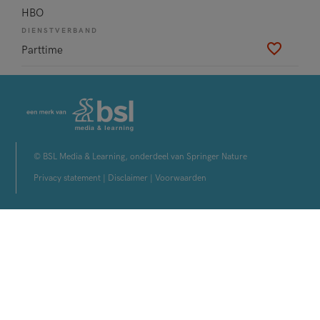
HBO
DIENSTVERBAND
Parttime
© BSL Media & Learning, onderdeel van Springer Nature
Privacy statement
|
Disclaimer
|
Voorwaarden