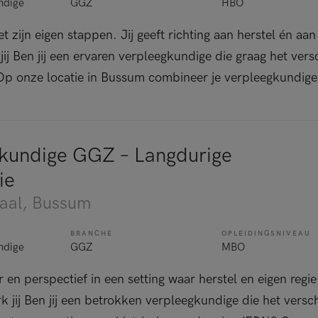
ndige
GGZ
HBO
zet zijn eigen stappen. Jij geeft richting aan herstel én a
jij Ben jij een ervaren verpleegkundige die graag het vers
 Op onze locatie in Bussum combineer je verpleegkundige
kundige GGZ – Langdurige
ie
aal
, Bussum
BRANCHE
OPLEIDINGSNIVEAU
ndige
GGZ
MBO
 en perspectief in een setting waar herstel en eigen regie 
k jij Ben jij een betrokken verpleegkundige die het versc