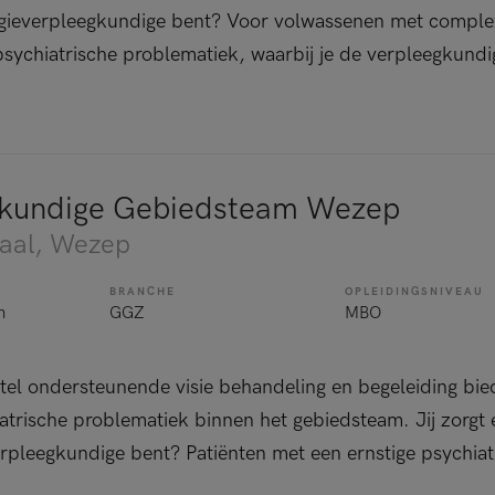
s regieverpleegkundige bent? Voor volwassenen met compl
sychiatrische problematiek, waarbij je de verpleegkundi
gkundige Gebiedsteam Wezep
aal
, Wezep
BRANCHE
OPLEIDINGSNIVEAU
n
GGZ
MBO
stel ondersteunende visie behandeling en begeleiding bi
atrische problematiek binnen het gebiedsteam. Jij zorgt e
 verpleegkundige bent? Patiënten met een ernstige psychia