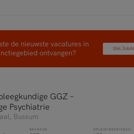
ste de nieuwste vacatures in
Stel JobAl
unctiegebied ontvangen?
pleegkundige GGZ –
ge Psychiatrie
aal
, Bussum
BRANCHE
OPLEIDINGSNIVEAU