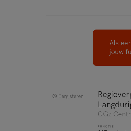
Als eer
jouw f
Regiever
Eergisteren
Langduri
GGz Centr
FUNCTIE