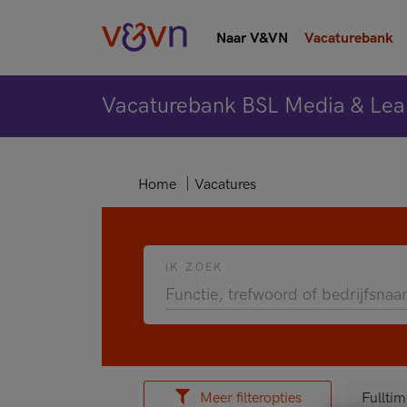
Naar V&VN
Vacaturebank
Vacaturebank BSL Media & Lea
Home
Vacatures
IK ZOEK
Meer filteropties
Fulltim