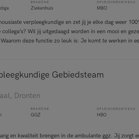
BRANCHE
OPLEIDINGSNIVEAU
dige
Ziekenhuis
MBO
thousiaste verpleegkundige en zet jij je elke dag weer 10
e collega’s? Wil jij uitgedaagd worden in een mooi en geze
 Waarom deze functie zo leuk is: Je komt te werken in e
pleegkundige Gebiedsteam
aal
, Dronten
BRANCHE
OPLEIDINGSNIVEAU
n
GGZ
HBO
ng en kwaliteit brengen in de ambulante ggz. Jij zorgt er