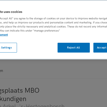
te uses cookies
nden vacatures
“Accept All” you agree to the storage of cookies on your device to improve website naviga
e, and help us improve our products and personalize content and marketing. If you choose
only place the strictly necessary and analytical cookies. These do not record any informa
 You can indicate this under "manage preferences"
547 vacatures die aan uw zoekactie voldoen.
atement
gen
.
 Settings
Reject All
Accept 
en
gsplaats MBO
kundigen
n Arkel
, 's-Hertogenbosch