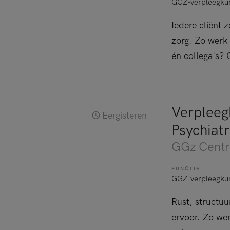
GGZ-verpleegku
Iedere cliënt 
zorg. Zo werk 
én collega's?
Verpleeg
Eergisteren
Psychiatr
GGz Centr
FUNCTIE
GGZ-verpleegku
Rust, structuur
ervoor. Zo wer