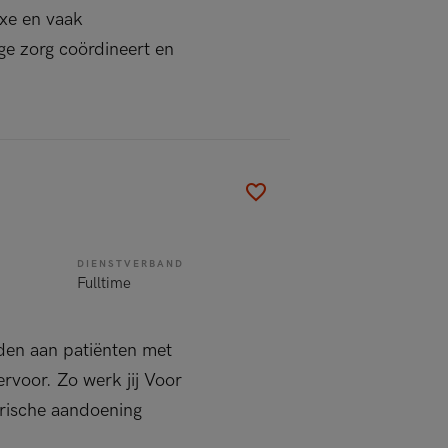
exe en vaak
ge zorg coördineert en
DIENSTVERBAND
Fulltime
eden aan patiënten met
rvoor. Zo werk jij Voor
trische aandoening