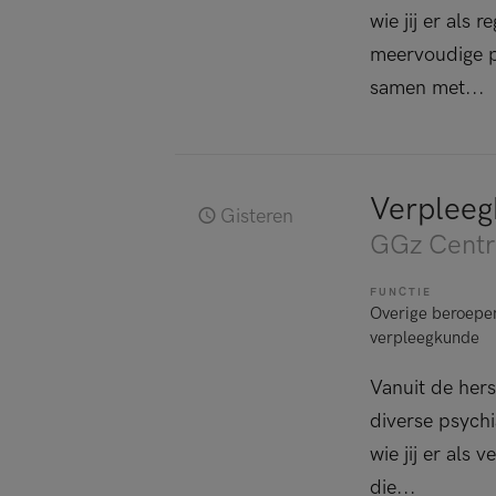
wie jij er al
meervoudige p
samen met...
Verplee
Gisteren
GGz Centr
FUNCTIE
Overige beroepe
verpleegkunde
Vanuit de her
diverse psychi
wie jij er als
die...