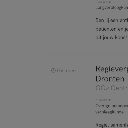
FUNCTIE
Longverpleegkun
Ben jij een en
patiënten en j
dit jouw kans!
Regiever
Gisteren
Dronten
GGz Centr
FUNCTIE
Overige beroepe
verpleegkunde
Regie, samenha