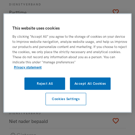
DIENSTVERBAND
Parttime
Gisteren
This website uses cookies
Startende HBO Verpleegkundige
By clicking “Accept All” you agree to the storage of cookies on your device
to improve website navigation, analyze website usage, and help us improve
Ede
our products and personalize content and marketing. If you choose to reject
the cookies, we only place the strictly necessary and analytical cookies.
Maandag
, Ede
These do not record any information about you as a person. You can
indicate this under "manage preferences"
FUNCTIE
Privacy statement
HBO-verpleegkundige
BRANCHE
Reject All
Accept All Cookies
Onbekend
OPLEIDINGSNIVEAU
Cookies Settings
MBO
DIENSTVERBAND
Niet nader bepaald