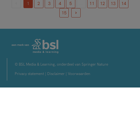
1
2
3
4
5
...
11
12
13
14
(current)
15
© BSL Media & Learning, onderdeel van Springer Nature
Privacy statement
|
Disclaimer
|
Voorwaarden