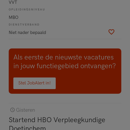
VVT
OPLEIDINGSNIVEAU
MBO
DIENSTVERBAND
Niet nader bepaald
Als eerste de nieuwste vacatures
in jouw functiegebied ontvangen?
Stel JobAlert in!
Gisteren
Startend HBO Verpleegkundige
Doetinchem