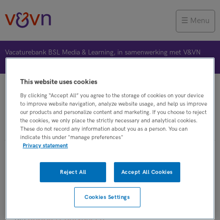
Menu
Vacaturebank BSL Media & Learning, in samenwerking met V&VN
This website uses cookies
Vacature plaatsen
Jobalert
Bewaarde vacatures
By clicking “Accept All” you agree to the storage of cookies on your device
to improve website navigation, analyze website usage, and help us improve
our products and personalize content and marketing. If you choose to reject
the cookies, we only place the strictly necessary and analytical cookies.
Geen vereiste
These do not record any information about you as a person. You can
indicate this under "manage preferences"
Privacy statement
Zoekresultaat gevonden vacatures
Reject All
Accept All Cookies
Op dit moment zijn er binnen V&VN vacatures
Cookies Settings
die aan uw zoekactie voldoen. Deze resultaten
als
JobAlert ontvangen
.