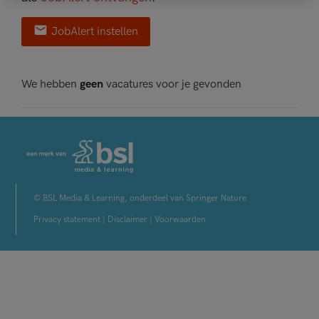
JobAlert instellen
We hebben
geen
vacatures voor je gevonden
© BSL Media & Learning, onderdeel van Springer Nature
Privacy statement
|
Disclaimer
|
Voorwaarden