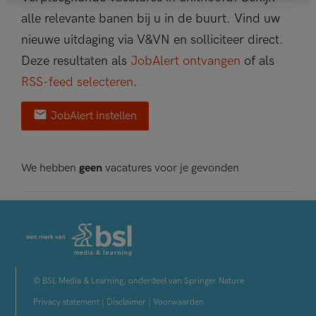
alle relevante banen bij u in de buurt. Vind uw
nieuwe uitdaging via V&VN en solliciteer direct.
Deze resultaten als
JobAlert ontvangen
of als
RSS-feed selecteren
.
JobAlert instellen
We hebben
geen
vacatures voor je gevonden
© BSL Media & Learning, onderdeel van Springer Nature
Privacy statement
|
Disclaimer
|
Voorwaarden