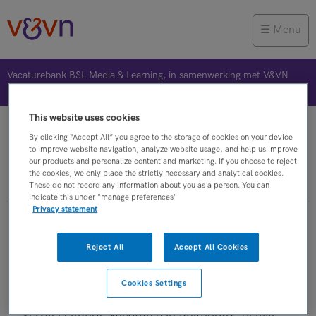
Menu
Vacaturebank BSL Media & Learning, in samenwerking met V&VN
This website uses cookies
Vacature plaatsen
Jobalert
Bewaarde vacatures
By clicking “Accept All” you agree to the storage of cookies on your device
to improve website navigation, analyze website usage, and help us improve
our products and personalize content and marketing. If you choose to reject
the cookies, we only place the strictly necessary and analytical cookies.
Verpleegkunde
These do not record any information about you as a person. You can
indicate this under "manage preferences"
Privacy statement
Verpleegkunde vacatures in
Reject All
Accept All Cookies
unithoofd
Cookies Settings
Op dit moment zijn er binnen V&VN
Verpleegkunde vacatures in unithoofd. Bekijk