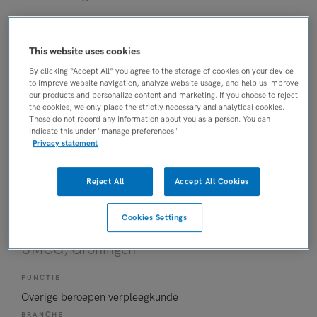
FUNCTIE
Gipsverbandmeester
This website uses cookies
BRANCHE
By clicking “Accept All” you agree to the storage of cookies on your device
Ziekenhuis
to improve website navigation, analyze website usage, and help us improve
our products and personalize content and marketing. If you choose to reject
OPLEIDINGSNIVEAU
the cookies, we only place the strictly necessary and analytical cookies.
MBO
These do not record any information about you as a person. You can
indicate this under "manage preferences"
DIENSTVERBAND
Privacy statement
Fulltime
Reject All
Accept All Cookies
05-08-2026
Kinderverpleegkundige in opleiding
Cookies Settings
Beatrix Kinderziekenhuis
UMCG
, Groningen
FUNCTIE
Overige beroepen verpleegkunde
BRANCHE