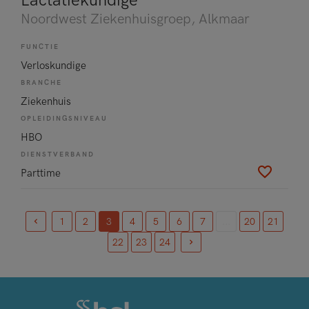
Lactatiekundige
Noordwest Ziekenhuisgroep
, Alkmaar
FUNCTIE
Verloskundige
BRANCHE
Ziekenhuis
OPLEIDINGSNIVEAU
HBO
DIENSTVERBAND
Parttime
1
2
3
4
5
6
7
...
20
21
(current)
22
23
24