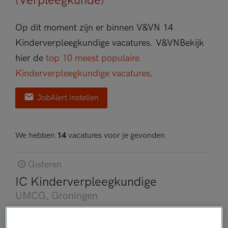
(Verpleegkunde)
Op dit moment zijn er binnen V&VN 14
Kinderverpleegkundige vacatures.
V&VN
Bekijk
hier de
top 10 meest populaire
Kinderverpleegkundige vacatures
.
JobAlert instellen
We hebben
14
vacatures voor je gevonden
Gisteren
IC Kinderverpleegkundige
UMCG
, Groningen
FUNCTIE