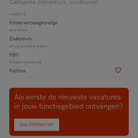
Catharina ziekenhuis
, Eindhoven
FUNCTIE
Kinderverpleegkundige
BRANCHE
Ziekenhuis
OPLEIDINGSNIVEAU
HBO
DIENSTVERBAND
Fulltime
Als eerste de nieuwste vacatures
in jouw functiegebied ontvangen?
Stel JobAlert in!