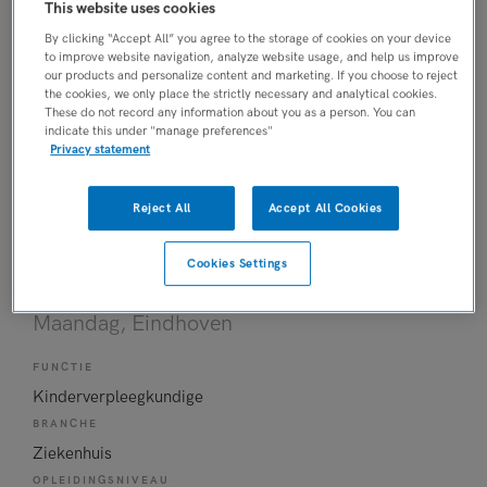
Kinderverpleegkundige
This website uses cookies
BRANCHE
By clicking “Accept All” you agree to the storage of cookies on your device
Ziekenhuis
to improve website navigation, analyze website usage, and help us improve
our products and personalize content and marketing. If you choose to reject
OPLEIDINGSNIVEAU
the cookies, we only place the strictly necessary and analytical cookies.
These do not record any information about you as a person. You can
HBO
indicate this under "manage preferences"
DIENSTVERBAND
Privacy statement
Fulltime
Reject All
Accept All Cookies
05-08-2026
Kinderverpleegkundige
Cookies Settings
Nachtdiensten
Maandag
, Eindhoven
FUNCTIE
Kinderverpleegkundige
BRANCHE
Ziekenhuis
OPLEIDINGSNIVEAU