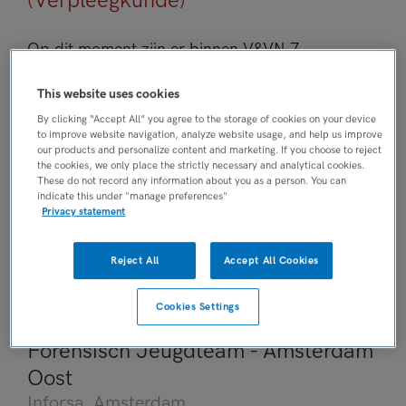
(Verpleegkunde)
Op dit moment zijn er binnen V&VN 7
Jeugdverpleegkundige vacatures.
V&VN
Bekijk
This website uses cookies
hier de
top 10 meest populaire
By clicking “Accept All” you agree to the storage of cookies on your device
Jeugdverpleegkundige vacatures
.
to improve website navigation, analyze website usage, and help us improve
our products and personalize content and marketing. If you choose to reject
the cookies, we only place the strictly necessary and analytical cookies.
JobAlert instellen
These do not record any information about you as a person. You can
indicate this under "manage preferences"
Privacy statement
We hebben
7
vacatures voor je gevonden
Reject All
Accept All Cookies
Gisteren
Cookies Settings
Ambulant Verpleegkundige |
Forensisch Jeugdteam - Amsterdam
Oost
Inforsa
, Amsterdam