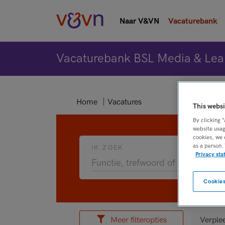
Naar V&VN
Vacaturebank
Vacaturebank BSL Media & Lea
Home
Vacatures
This websi
By clicking 
website usag
cookies, we 
as a person.
IK ZOEK
Privacy st
Cookies
Meer filteropties
Verple