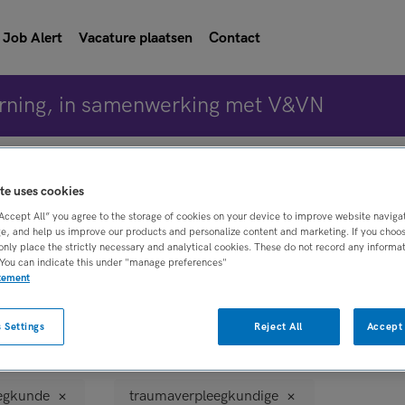
Job Alert
Vacature plaatsen
Contact
rning, in samenwerking met V&VN
Vacature 
te uses cookies
“Accept All” you agree to the storage of cookies on your device to improve website naviga
e, and help us improve our products and personalize content and marketing. If you choose
only place the strictly necessary and analytical cookies. These do not record any informa
 You can indicate this under "manage preferences"
WAAR
STRAAL
atement
 Settings
Reject All
Accept 
egkunde
traumaverpleegkundige