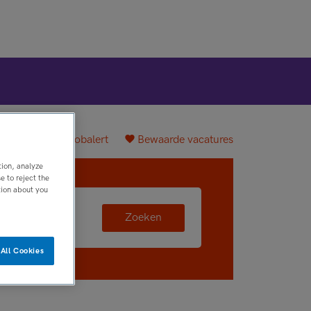
plaatsen
Jobalert
Bewaarde vacatures
tion, analyze
 to reject the
tion about you
Zoeken
All Cookies