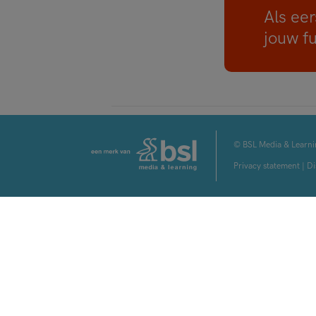
Als eer
jouw f
© BSL Media & Learni
Privacy statement
|
Di