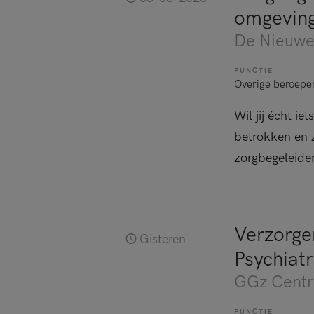
omgevin
De Nieuwe 
FUNCTIE
Overige beroep
Wil jij écht i
betrokken en z
zorgbegeleider 
Verzorge
Gisteren
Psychiatr
GGz Centr
FUNCTIE