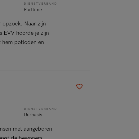
DIENSTVERBAND
Parttime
 opzoek. Naar zijn
ls EVV hoorde je zijn
ft hem potloden en
DIENSTVERBAND
Uurbasis
mensen met aangeboren
naast de bewoners,