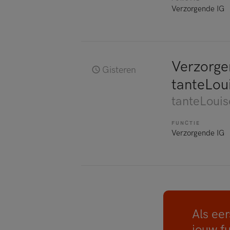
Verzorgende IG
Verzorgen
Gisteren
tanteLou
tanteLouis
FUNCTIE
Verzorgende IG
Als eer
jouw f