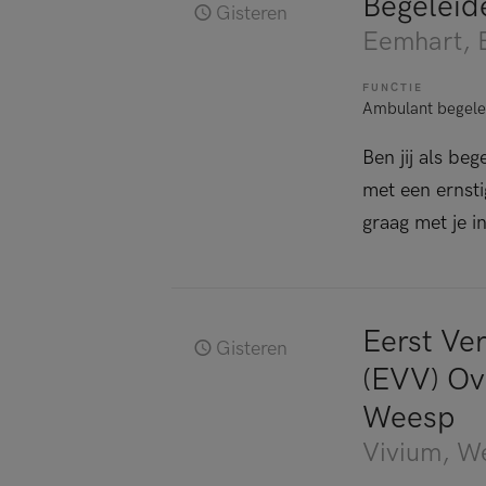
Begeleid
Gisteren
Eemhart
, 
FUNCTIE
Ambulant begele
Ben jij als be
met een ernst
graag met je i
Eerst Ve
Gisteren
(EVV) Ov
Weesp
Vivium
, W