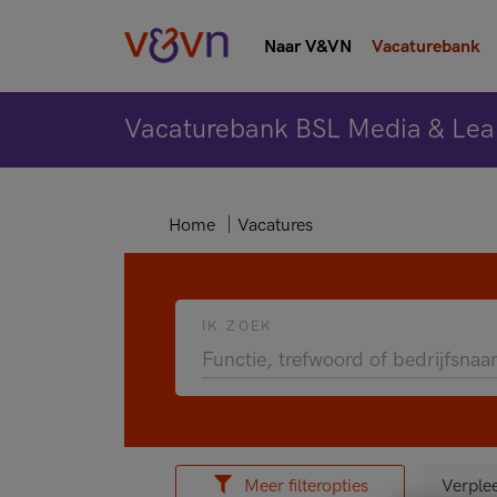
Naar V&VN
Vacaturebank
Vacaturebank BSL Media & Lea
Home
Vacatures
IK ZOEK
Meer filteropties
Verple