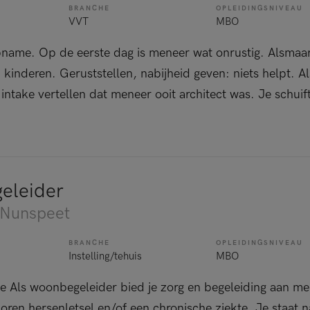
BRANCHE
OPLEIDINGSNIVEAU
VVT
MBO
name. Op de eerste dag is meneer wat onrustig. Alsmaar
 kinderen. Geruststellen, nabijheid geven: niets helpt. A
 intake vertellen dat meneer ooit architect was. Je schui
eleider
 Nunspeet
BRANCHE
OPLEIDINGSNIVEAU
Instelling/tehuis
MBO
ie Als woonbegeleider bied je zorg en begeleiding aan 
oren hersenletsel en/of een chronische ziekte. Je staat 