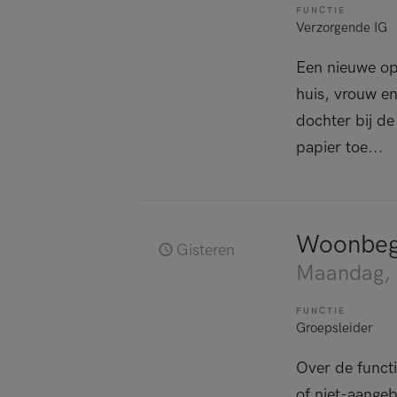
FUNCTIE
Verzorgende IG
Een nieuwe op
huis, vrouw en
dochter bij de
papier toe...
Woonbeg
Gisteren
Maandag
,
FUNCTIE
Groepsleider
Over de funct
of niet-aangeb