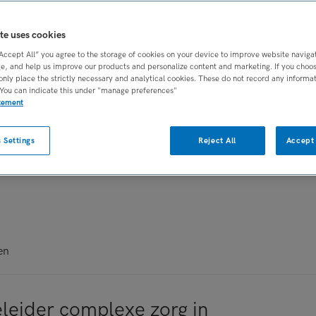
te uses cookies
tures (Verpleegkunde)
“Accept All” you agree to the storage of cookies on your device to improve website naviga
e, and help us improve our products and personalize content and marketing. If you choose
only place the strictly necessary and analytical cookies. These do not record any informa
 You can indicate this under "manage preferences"
 434 Verzorgende IG vacatures.
Bekijk welke
atement
ndt en solliciteer direct op uw nieuwe baan via
 Settings
Reject All
Accept 
 ontvangen
of als
RSS-feed selecteren
.
Bekijk hier
nde IG vacatures
.
en
leider complexe zorg in