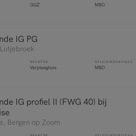
GGZ
MBO
nde IG PG
 Lutjebroek
BRANCHE
OPLEIDINGSNIVEAU
Verpleeghuis
MBO
de IG profiel II (FWG 40) bij
ise
e
, Bergen op Zoom
BRANCHE
OPLEIDINGSNIVEAU