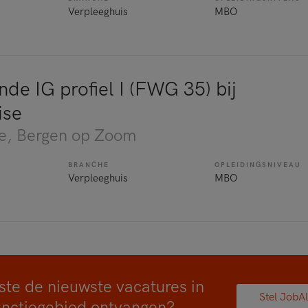
Verpleeghuis
MBO
de IG profiel I (FWG 35) bij
ise
e
, Bergen op Zoom
BRANCHE
OPLEIDINGSNIVEAU
Verpleeghuis
MBO
ste de nieuwste vacatures in
Stel JobAl
unctiegebied ontvangen?