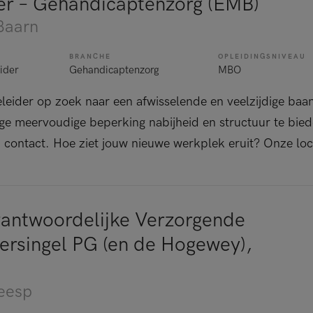
er – Gehandicaptenzorg (EMB)
Baarn
BRANCHE
OPLEIDINGSNIVEAU
ider
Gehandicaptenzorg
MBO
geleider op zoek naar een afwisselende en veelzijdige baan
ige meervoudige beperking nabijheid en structuur te bi
n contact. Hoe ziet jouw nieuwe werkplek eruit? Onze loca
rantwoordelijke Verzorgende
ersingel PG (en de Hogewey),
eesp