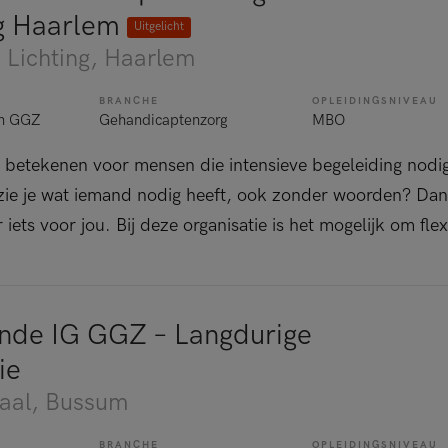
g Haarlem
Uitgelicht
Lichting
, Haarlem
BRANCHE
OPLEIDINGSNIVEAU
en GGZ
Gehandicaptenzorg
MBO
ets betekenen voor mensen die intensieve begeleiding nodig
ie je wat iemand nodig heeft, ook zonder woorden? Dan i
iets voor jou. Bij deze organisatie is het mogelijk om flexi
nde IG GGZ – Langdurige
ie
aal
, Bussum
BRANCHE
OPLEIDINGSNIVEAU