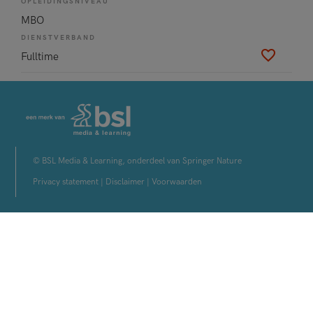
OPLEIDINGSNIVEAU
MBO
DIENSTVERBAND
Fulltime
© BSL Media & Learning, onderdeel van Springer Nature
Privacy statement
|
Disclaimer
|
Voorwaarden