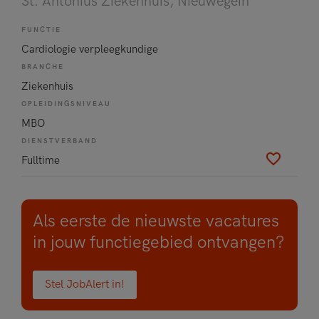
St. Antonius Ziekenhuis
, Nieuwegein
FUNCTIE
Cardiologie verpleegkundige
BRANCHE
Ziekenhuis
OPLEIDINGSNIVEAU
MBO
DIENSTVERBAND
Fulltime
Als eerste de nieuwste vacatures
in jouw functiegebied ontvangen?
Stel JobAlert in!