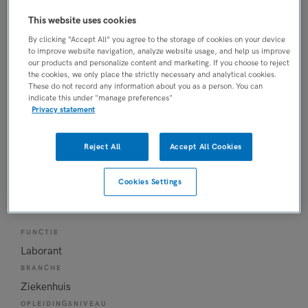
Longverpleegkundige
This website uses cookies
BRANCHE
Ziekenhuis
By clicking “Accept All” you agree to the storage of cookies on your device
to improve website navigation, analyze website usage, and help us improve
OPLEIDINGSNIVEAU
our products and personalize content and marketing. If you choose to reject
MBO
the cookies, we only place the strictly necessary and analytical cookies.
These do not record any information about you as a person. You can
DIENSTVERBAND
indicate this under "manage preferences"
Fulltime
Privacy statement
04-08-2026
Reject All
Accept All Cookies
Hartfunctielaborant
interventiecardiologie
Cookies Settings
Noordwest Ziekenhuisgroep
, Alkmaar
FUNCTIE
Laborant
BRANCHE
Ziekenhuis
OPLEIDINGSNIVEAU