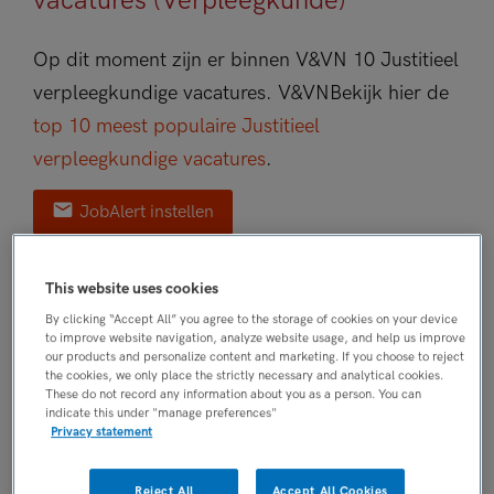
vacatures (Verpleegkunde)
Op dit moment zijn er binnen V&VN 10 Justitieel
verpleegkundige vacatures.
V&VN
Bekijk hier de
top 10 meest populaire Justitieel
verpleegkundige vacatures
.
JobAlert instellen
This website uses cookies
We hebben
10
vacatures voor je gevonden
By clicking “Accept All” you agree to the storage of cookies on your device
to improve website navigation, analyze website usage, and help us improve
17-07-2026
our products and personalize content and marketing. If you choose to reject
the cookies, we only place the strictly necessary and analytical cookies.
Justitieel Verpleegkundige MBO
These do not record any information about you as a person. You can
indicate this under "manage preferences"
Maandag
, Badhoevedorp
Privacy statement
FUNCTIE
Reject All
Accept All Cookies