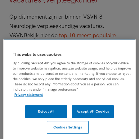
vacatures (Verpleegkunde)
Op dit moment zijn er binnen V&VN 8
Neurologie verpleegkundige vacatures.
V&VN
Bekijk hier de
top 10 meest populaire
Neurologie verpleegkundige vacatures
.
This website uses cookies
JobAlert instellen
By clicking “Accept All” you agree to the storage of cookies on your device
to improve website navigation, analyze website usage, and help us improve
our products and personalize content and marketing. If you choose to reject
the cookies, we only place the strictly necessary and analytical cookies.
We hebben
8
vacatures voor je gevonden
These do not record any information about you as a person. You can
indicate this under "manage preferences"
Privacy statement
06-08-2026
Verpleegkundige
Reject All
Accept All Cookies
neurologie/neurochirurgie
(beschouwend)
Cookies Settings
Noordwest Ziekenhuisgroep
, Alkmaar