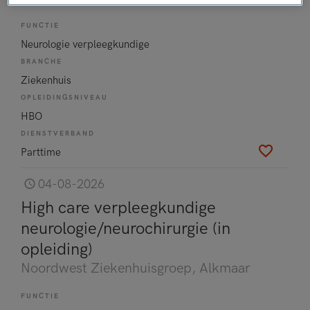
FUNCTIE
Neurologie verpleegkundige
BRANCHE
Ziekenhuis
OPLEIDINGSNIVEAU
HBO
DIENSTVERBAND
Parttime
04-08-2026
High care verpleegkundige
neurologie/neurochirurgie (in
opleiding)
Noordwest Ziekenhuisgroep
, Alkmaar
FUNCTIE