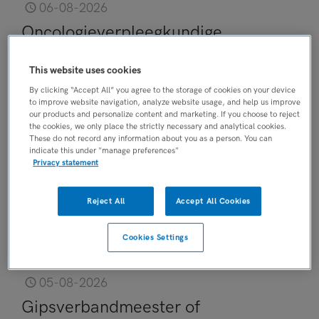
06-08-2026
Oncologieverpleegkundige
polikliniek KNO
This website uses cookies
Haaglanden Medisch Centrum
, 's-
Gravenhage
By clicking “Accept All” you agree to the storage of cookies on your device
to improve website navigation, analyze website usage, and help us improve
our products and personalize content and marketing. If you choose to reject
FUNCTIE
the cookies, we only place the strictly necessary and analytical cookies.
Oncologie verpleegkundige
These do not record any information about you as a person. You can
indicate this under "manage preferences"
BRANCHE
Privacy statement
Ziekenhuis
OPLEIDINGSNIVEAU
Reject All
Accept All Cookies
MBO
DIENSTVERBAND
Cookies Settings
Parttime
05-08-2026
Gipsverbandmeester of