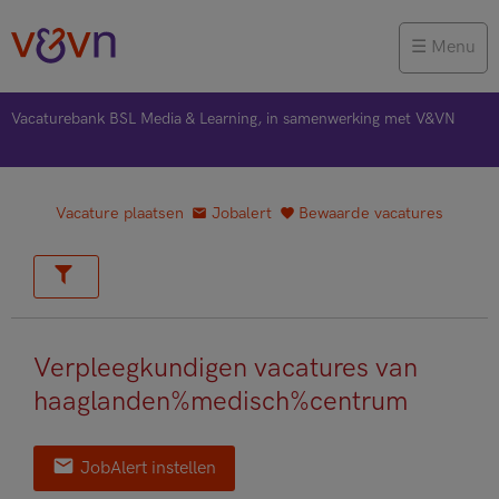
Menu
Vacaturebank BSL Media & Learning, in samenwerking met V&VN
Vacature plaatsen
Jobalert
Bewaarde vacatures
Verpleegkundigen vacatures van
haaglanden%medisch%centrum
JobAlert instellen