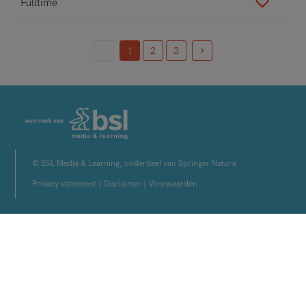
Fulltime
1
2
3
(current)
© BSL Media & Learning, onderdeel van Springer Nature
Privacy statement
|
Disclaimer
|
Voorwaarden