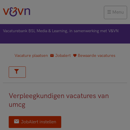
Menu
Vacaturebank BSL Media & Learning, in samenwerking met V&VN
Vacature plaatsen
Jobalert
Bewaarde vacatures
Verpleegkundigen vacatures van
umcg
JobAlert instellen