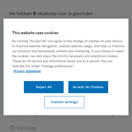
We hebben
8
vacatures voor je gevonden
Vandaag
This website uses cookies
Gediplomeerde IC-verpleegkundige
By clicking “Accept All” you agree to the storage of cookies on your device
to improve website navigation, analyze website usage, and help us improve
UMCG
, Groningen
our products and personalize content and marketing. If you choose to reject
the cookies, we only place the strictly necessary and analytical cookies.
FUNCTIE
These do not record any information about you as a person. You can
indicate this under "manage preferences"
Intensivecareverpleegkundige
Privacy statement
BRANCHE
Ziekenhuis
Reject All
Accept All Cookies
OPLEIDINGSNIVEAU
HBO
Cookies Settings
DIENSTVERBAND
Niet nader bepaald
Vandaag