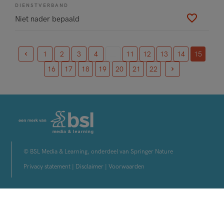
DIENSTVERBAND
Niet nader bepaald
1
2
3
4
...
11
12
13
14
15
(current)
16
17
18
19
20
21
22
© BSL Media & Learning, onderdeel van Springer Nature
Privacy statement
|
Disclaimer
|
Voorwaarden