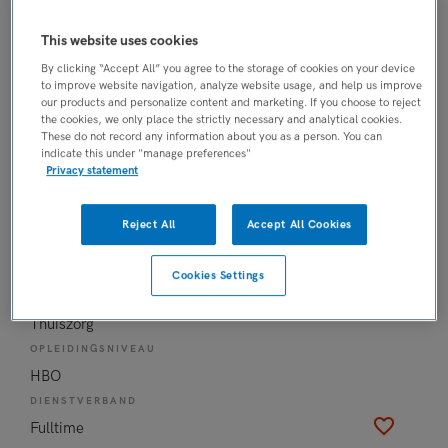
MBO
This website uses cookies
DIENSTVERBAND
By clicking “Accept All” you agree to the storage of cookies on your device
Niet nader bepaald
to improve website navigation, analyze website usage, and help us improve
our products and personalize content and marketing. If you choose to reject
07-07-2026
the cookies, we only place the strictly necessary and analytical cookies.
These do not record any information about you as a person. You can
Continuïteitsverpleegkundige Hulst
indicate this under "manage preferences"
Privacy statement
ZorgSaam-Zeeuws Vlaanderen
, Zeeuws
Vlaanderen
Reject All
Accept All Cookies
FUNCTIE
Overige beroepen verpleegkunde
Cookies Settings
BRANCHE
Thuiszorg
OPLEIDINGSNIVEAU
HBO
DIENSTVERBAND
Fulltime