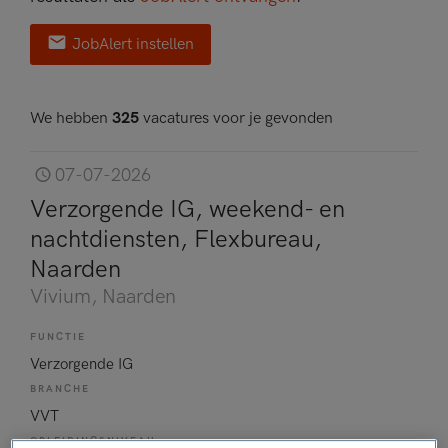
JobAlert instellen
We hebben
325
vacatures voor je gevonden
07-07-2026
Verzorgende IG, weekend- en
nachtdiensten, Flexbureau,
Naarden
Vivium
, Naarden
FUNCTIE
Verzorgende IG
BRANCHE
VVT
OPLEIDINGSNIVEAU