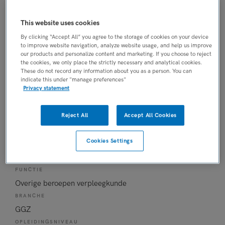
Overige beroepen verpleegkunde
BRANCHE
This website uses cookies
GGZ
By clicking “Accept All” you agree to the storage of cookies on your device
OPLEIDINGSNIVEAU
to improve website navigation, analyze website usage, and help us improve
MBO
our products and personalize content and marketing. If you choose to reject
the cookies, we only place the strictly necessary and analytical cookies.
DIENSTVERBAND
These do not record any information about you as a person. You can
Parttime
indicate this under "manage preferences"
Privacy statement
07-07-2026
Reject All
Accept All Cookies
Ambulant Verpleegkundige FACT
Jeugd
Cookies Settings
Arkin Jeugd & Gezin
, Amsterdam
FUNCTIE
Overige beroepen verpleegkunde
BRANCHE
GGZ
OPLEIDINGSNIVEAU