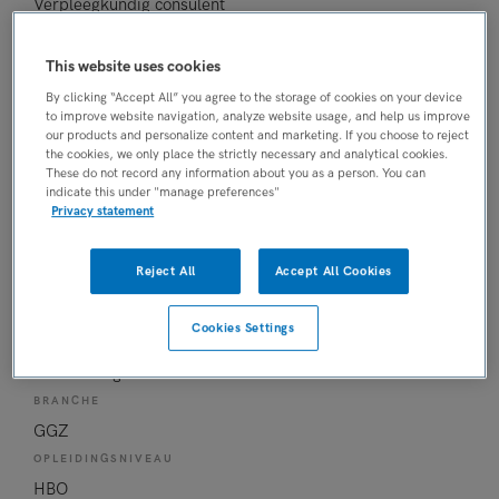
Verpleegkundig consulent
BRANCHE
Ziekenhuis
This website uses cookies
OPLEIDINGSNIVEAU
By clicking “Accept All” you agree to the storage of cookies on your device
to improve website navigation, analyze website usage, and help us improve
HBO
our products and personalize content and marketing. If you choose to reject
DIENSTVERBAND
the cookies, we only place the strictly necessary and analytical cookies.
These do not record any information about you as a person. You can
Parttime
indicate this under "manage preferences"
Privacy statement
14-07-2026
Casemanager FACT-team Voorhout
Reject All
Accept All Cookies
GGZ Rivierduinen
, Voorhout
Cookies Settings
FUNCTIE
Casemanager
BRANCHE
GGZ
OPLEIDINGSNIVEAU
HBO