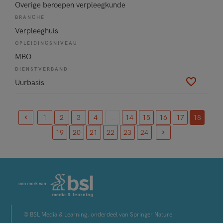
Overige beroepen verpleegkunde
BRANCHE
Verpleeghuis
OPLEIDINGSNIVEAU
MBO
DIENSTVERBAND
Uurbasis
1
2
3
4
...
14
15
16
17
18
(current)
19
20
21
22
23
24
© BSL Media & Learning, onderdeel van Springer Nature