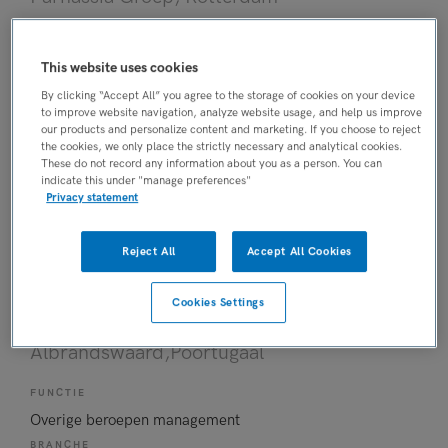
FUNCTIE
HBO-verpleegkundige
This website uses cookies
BRANCHE
By clicking “Accept All” you agree to the storage of cookies on your device
to improve website navigation, analyze website usage, and help us improve
GGZ
our products and personalize content and marketing. If you choose to reject
OPLEIDINGSNIVEAU
the cookies, we only place the strictly necessary and analytical cookies.
These do not record any information about you as a person. You can
HBO
indicate this under "manage preferences"
DIENSTVERBAND
Privacy statement
Fulltime
Reject All
Accept All Cookies
05-07-2026
Hoofd verblijf
Cookies Settings
Parnassia Groep
,
Albrandswaard,Poortugaal
FUNCTIE
Overige beroepen management
BRANCHE