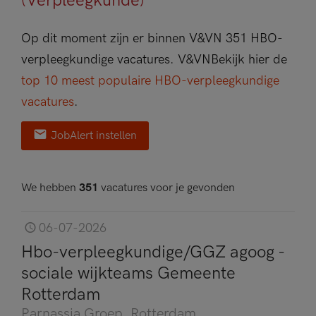
(Verpleegkunde)
Op dit moment zijn er binnen V&VN 351 HBO-
verpleegkundige vacatures.
V&VN
Bekijk hier de
top 10 meest populaire HBO-verpleegkundige
vacatures
.
JobAlert instellen
We hebben
351
vacatures voor je gevonden
06-07-2026
Hbo-verpleegkundige/GGZ agoog -
sociale wijkteams Gemeente
Rotterdam
Parnassia Groep
, Rotterdam