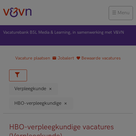
Menu
Vacaturebank BSL Media & Learning, in samenwerking met V&VN
Vacature plaatsen
Jobalert
Bewaarde vacatures
Verpleegkunde
HBO-verpleegkundige
HBO-verpleegkundige vacatures