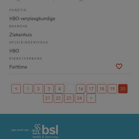
FUNCTIE
HBO-verpleegkundige
BRANCHE
Ziekenhuis
OPLEIDINGSNIVEAU
HBO
DIENSTVERBAND
Parttime
1
2
3
4
...
16
17
18
19
20
(current)
21
22
23
24